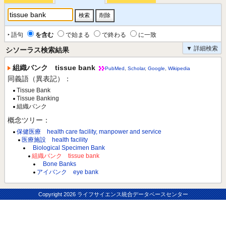
‣ 語句
を含む
で始まる
で終わる
に一致
▼ 詳細検索
シソーラス検索結果
組織バンク tissue bank
PubMed
,
Scholar
,
Google
,
Wikipedia
同義語（異表記）：
Tissue Bank
Tissue Banking
組織バンク
概念ツリー：
保健医療 health care facility, manpower and service
医療施設 health facility
Biological Specimen Bank
組織バンク tissue bank
Bone Banks
アイバンク eye bank
Copyright
2026 ライフサイエンス統合データベースセンター