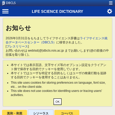
LIFE SCIENCE DICTIONARY
お知らせ
2026年3月31日をもちましてライフサイエンス辞書は
ライフサイエンス統
合データベースセンター（DBCLS）
に移管されました。
[
プレスリリース
]
お問い合わせは weblsd(@)dbcls.rois.ac.jp までお願いします(@の前後の中
括弧を取り除く)。
本サイトでは表示言語、文字サイズ等のオプション設定をクライアン
ト側で保存する目的でクッキーを使用しています。
本サイトではユーザを特定する目的もしくはユーザの検索行動を追跡
する目的でクッキーを使用することはありません。
This site uses cookies for storing preferences on language, font size,
etc... on the client side.
This site does not use cookies for identifing users or tracing users'
activities.
英和・和英
シソーラス
コーパス