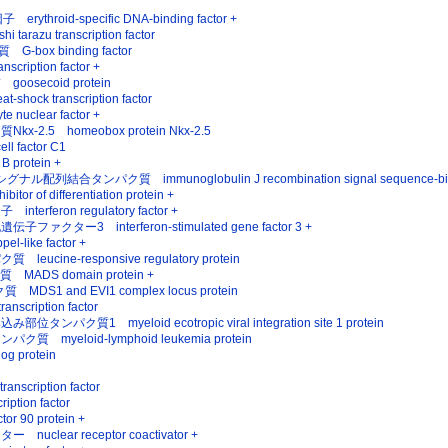
hroid-specific DNA-binding factor +
azu transcription factor
ox binding factor
ription factor +
secoid protein
ck transcription factor
uclear factor +
2.5 homeobox protein Nkx-2.5
 factor C1
protein +
結合タンパク質 immunoglobulin J recombination signal sequence-bindi
of differentiation protein +
feron regulatory factor +
ター3 interferon-stimulated gene factor 3 +
ike factor +
ine-responsive regulatory protein
DS domain protein +
DS1 and EVI1 complex locus protein
cription factor
ク質1 myeloid ecotropic viral integration site 1 protein
myeloid-lymphoid leukemia protein
 protein
scription factor
ption factor
r 90 protein +
lear receptor coactivator +