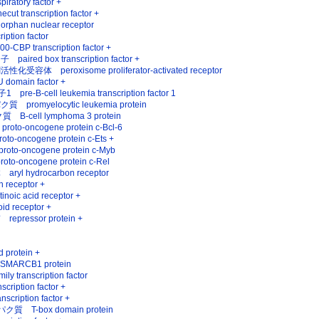
atory factor +
ranscription factor +
n nuclear receptor
tion factor
P transcription factor +
d box transcription factor +
 peroxisome proliferator-activated receptor
ain factor +
-cell leukemia transcription factor 1
myelocytic leukemia protein
cell lymphoma 3 protein
o-oncogene protein c-Bcl-6
oncogene protein c-Ets +
-oncogene protein c-Myb
-oncogene protein c-Rel
hydrocarbon receptor
eceptor +
 acid receptor +
receptor +
essor protein +
rotein +
ARCB1 protein
 transcription factor
iption factor +
ription factor +
T-box domain protein