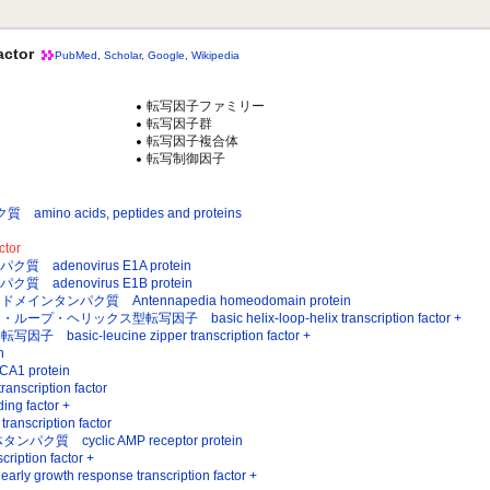
ctor
PubMed
,
Scholar
,
Google
,
Wikipedia
転写因子ファミリー
転写因子群
転写因子複合体
転写制御因子
 acids, peptides and proteins
tor
adenovirus E1A protein
adenovirus E1B protein
タンパク質 Antennapedia homeodomain protein
リックス型転写因子 basic helix-loop-helix transcription factor +
sic-leucine zipper transcription factor +
n
 protein
cription factor
g factor +
cription factor
質 cyclic AMP receptor protein
ption factor +
owth response transcription factor +