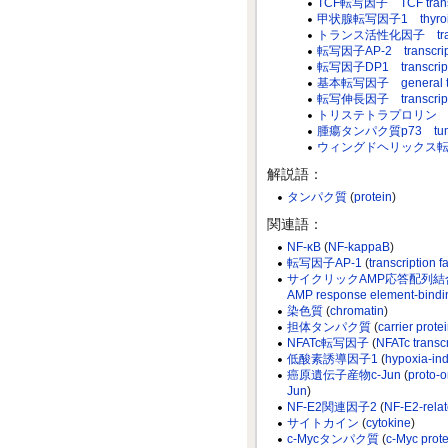
TCF転写因子 TCF transcri
甲状腺転写因子1 thyroid tra
トランス活性化因子 trans-a
転写因子AP-2 transcripti
転写因子DP1 transcripti
基本転写因子 general trans
転写伸長因子 transcription
トリステトラプロリン trist
腫瘍タンパク質p73 tumor 
ウィングドヘリックス転写因子 win
解説語：
タンパク質
(
protein
)
関連語：
NF-κB
(
NF-kappaB
)
転写因子AP-1
(
transcription f
サイクリックAMP応答配列結
AMP response element-bindin
染色質
(
chromatin
)
担体タンパク質
(
carrier prote
NFATc転写因子
(
NFATc transcr
低酸素誘導因子1
(
hypoxia-ind
癌原遺伝子産物c-Jun
(
proto-o
Jun
)
NF-E2関連因子2
(
NF-E2-relat
サイトカイン
(
cytokine
)
c-Mycタンパク質
(
c-Myc prote