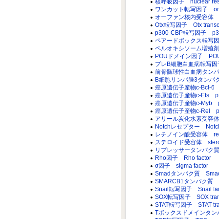
核呼吸因子 nuclear respir
ワンカット転写因子 onecut t
オーファン核内受容体 orpha
Otx転写因子 Otx transcrip
p300-CBP転写因子 p300-CB
ペアードボックス転写因子 paire
ペルオキシソーム増殖剤活性化受容体
POUドメイン因子 POU dom
プレB細胞白血病転写因子1 pre-B
前骨髄球性白血病タンパク質 pro
B細胞リンパ腫3タンパク質 B-
癌原遺伝子産物c-Bcl-6 prot
癌原遺伝子産物c-Ets proto-
癌原遺伝子産物c-Myb proto
癌原遺伝子産物c-Rel proto
アリール炭化水素受容体 aryl 
Notchレセプター Notch r
レチノイン酸受容体 retinoic
ステロイド受容体 steroid 
リプレッサータンパク質 repr
Rho因子 Rho factor
σ因子 sigma factor
Smadタンパク質 Smad p
SMARCB1タンパク質 SM
Snail転写因子 Snail family
SOX転写因子 SOX transcr
STAT転写因子 STAT transc
Tボックスドメインタンパク質 