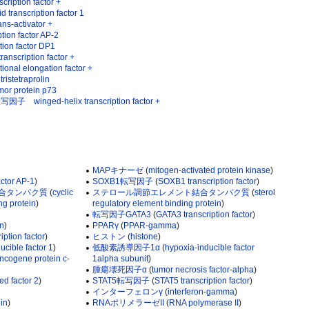
ption factor +
nscription factor 1
ctivator +
on factor AP-2
on factor DP1
cription factor +
al elongation factor +
etraprolin
protein p73
ged-helix transcription factor +
MAPキナーゼ
(
mitogen-activated protein kinase
)
actor AP-1
)
SOXB1転写因子
(
SOXB1 transcription factor
)
合タンパク質
(
cyclic
ステロール調節エレメント結合タンパク質
(
sterol
g protein
)
regulatory element binding protein
)
転写因子GATA3
(
GATA3 transcription factor
)
in
)
PPARγ
(
PPAR-gamma
)
iption factor
)
ヒストン
(
histone
)
ucible factor 1
)
低酸素誘導因子1α
(
hypoxia-inducible factor
ncogene protein c-
1alpha subunit
)
腫瘍壊死因子α
(
tumor necrosis factor-alpha
)
ed factor 2
)
STAT5転写因子
(
STAT5 transcription factor
)
インターフェロンγ
(
interferon-gamma
)
in
)
RNAポリメラーゼII
(
RNA polymerase II
)