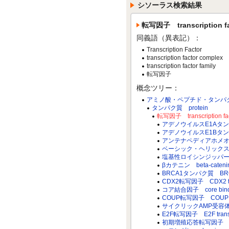
シソーラス検索結果
転写因子 transcription fa
同義語（異表記）：
Transcription Factor
transcription factor complex
transcription factor family
転写因子
概念ツリー：
アミノ酸・ペプチド・タンパク質 amino
タンパク質 protein
転写因子 transcription fac
アデノウイルスE1Aタンパク質 
アデノウイルスE1Bタンパク質 
アンテナペディアホメオドメイン
ベーシック・ヘリックス・ループ・ヘ
塩基性ロイシンジッパー転写因子 ba
βカテニン beta-cateni
BRCA1タンパク質 BRCA1
CDX2転写因子 CDX2 trans
コア結合因子 core bindin
COUP転写因子 COUP trans
サイクリックAMP受容体タンパク
E2F転写因子 E2F transcri
初期増殖応答転写因子 early gr