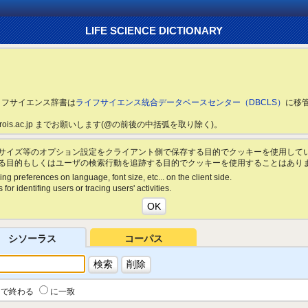
LIFE SCIENCE DICTIONARY
ライフサイエンス辞書は
ライフサイエンス統合データベースセンター（DBCLS）
に移
ls.rois.ac.jp までお願いします(@の前後の中括弧を取り除く)。
サイズ等のオプション設定をクライアント側で保存する目的でクッキーを使用して
る目的もしくはユーザの検索行動を追跡する目的でクッキーを使用することはあり
ing preferences on language, font size, etc... on the client side.
for identifing users or tracing users' activities.
シソーラス
コーパス
で終わる
に一致