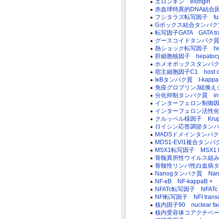
エロンギン elongin
赤血球特異的DNA結合因子 eryt
フシタラズ転写因子 fushi tar
Gボックス結合タンパク質 G-b
転写因子GATA GATA transc
グースコイドタンパク質 goo
熱ショック転写因子 heat-sho
肝細胞核因子 hepatocyte n
ホメオボックスタンパク質Nkx-
宿主細胞因子C1 host cell
IκBタンパク質 I-kappa B 
免疫グロブリンJ組換えシグナル配列
分化抑制タンパク質 inhibitor 
インターフェロン制御因子 inter
インターフェロン活性化遺伝子ファク
クルッペル様因子 Kruppel-l
ロイシン応答調節タンパク質 leuc
MADSドメインタンパク質 MA
MDS1-EVI1複合タンパク質 M
MSX1転写因子 MSX1 trans
骨髄異所性ウイルス組み込み部位タンパ
骨髄性リンパ性白血病タンパク質 
Nanogタンパク質 Nanog
NF-κB NF-kappaB +
NFATc転写因子 NFATc tran
NFI転写因子 NFI transcri
核内因子90 nuclear facto
核内受容体コアクチベーター nuc