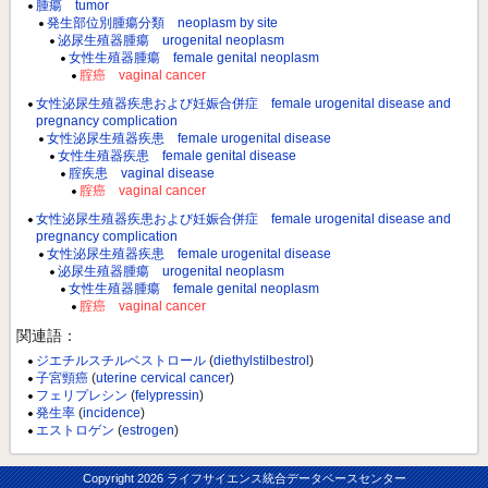
腫瘍 tumor
発生部位別腫瘍分類 neoplasm by site
泌尿生殖器腫瘍 urogenital neoplasm
女性生殖器腫瘍 female genital neoplasm
腟癌 vaginal cancer
女性泌尿生殖器疾患および妊娠合併症 female urogenital disease and
pregnancy complication
女性泌尿生殖器疾患 female urogenital disease
女性生殖器疾患 female genital disease
腟疾患 vaginal disease
腟癌 vaginal cancer
女性泌尿生殖器疾患および妊娠合併症 female urogenital disease and
pregnancy complication
女性泌尿生殖器疾患 female urogenital disease
泌尿生殖器腫瘍 urogenital neoplasm
女性生殖器腫瘍 female genital neoplasm
腟癌 vaginal cancer
関連語：
ジエチルスチルベストロール
(
diethylstilbestrol
)
子宮頸癌
(
uterine cervical cancer
)
フェリプレシン
(
felypressin
)
発生率
(
incidence
)
エストロゲン
(
estrogen
)
Copyright
2026 ライフサイエンス統合データベースセンター