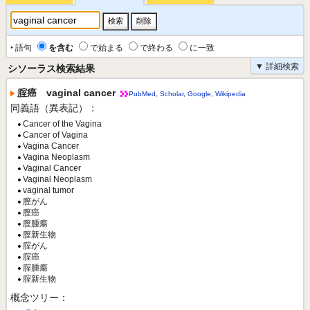
‣ 語句
を含む
で始まる
で終わる
に一致
▼ 詳細検索
シソーラス検索結果
腟癌 vaginal cancer
PubMed
,
Scholar
,
Google
,
Wikipedia
同義語（異表記）：
Cancer of the Vagina
Cancer of Vagina
Vagina Cancer
Vagina Neoplasm
Vaginal Cancer
Vaginal Neoplasm
vaginal tumor
膣がん
膣癌
膣腫瘍
膣新生物
腟がん
腟癌
腟腫瘍
腟新生物
概念ツリー：