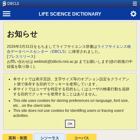
LIFE SCIENCE DICTIONARY
お知らせ
2026年3月31日をもちましてライフサイエンス辞書は
ライフサイエンス統
合データベースセンター（DBCLS）
に移管されました。
[
プレスリリース
]
お問い合わせは weblsd(@)dbcls.rois.ac.jp までお願いします(@の前後の中
括弧を取り除く)。
本サイトでは表示言語、文字サイズ等のオプション設定をクライアン
ト側で保存する目的でクッキーを使用しています。
本サイトではユーザを特定する目的もしくはユーザの検索行動を追跡
する目的でクッキーを使用することはありません。
This site uses cookies for storing preferences on language, font size,
etc... on the client side.
This site does not use cookies for identifing users or tracing users'
activities.
英和・和英
シソーラス
コーパス