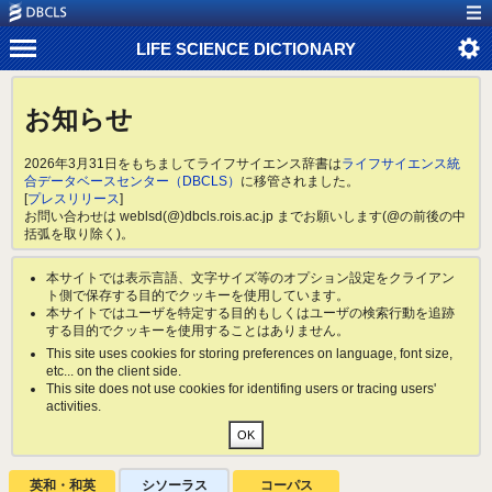
LIFE SCIENCE DICTIONARY
お知らせ
2026年3月31日をもちましてライフサイエンス辞書は
ライフサイエンス統
合データベースセンター（DBCLS）
に移管されました。
[
プレスリリース
]
お問い合わせは weblsd(@)dbcls.rois.ac.jp までお願いします(@の前後の中
括弧を取り除く)。
本サイトでは表示言語、文字サイズ等のオプション設定をクライアン
ト側で保存する目的でクッキーを使用しています。
本サイトではユーザを特定する目的もしくはユーザの検索行動を追跡
する目的でクッキーを使用することはありません。
This site uses cookies for storing preferences on language, font size,
etc... on the client side.
This site does not use cookies for identifing users or tracing users'
activities.
英和・和英
シソーラス
コーパス