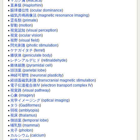
マカク属
(
Macaca
)
直鼻猿
(
Haplorhini
)
眼球優位性
(
ocular dominance
)
磁気共鳴画像法
(
magnetic resonance imaging
)
霊長類
(
primate
)
挙動
(
motion
)
視覚認知
(
visual perception
)
視覚
(
ocular vision
)
視野
(
visual field
)
閃光刺激
(
photic stimulation
)
ケナガイタチ
(
ferret
)
膝状体
(
geniculate body
)
レチンアルデヒド
(
retinaldehyde
)
錐体細胞
(
pyramidal cell
)
頭頂葉
(
parietal lobe
)
神経可塑性
(
neuronal plasticity
)
経頭蓋磁気刺激
(
transcranial magnetic stimulation
)
電子伝達複合体IV
(
electron transport complex IV
)
視覚路
(
visual pathway
)
心象
(
imagery
)
光学イメージング
(
optical imaging
)
タラ
(
Gadiformes
)
弱視
(
amblyopia
)
視床
(
thalamus
)
側頭葉
(
temporal lobe
)
哺乳類
(
mammal
)
光子
(
photon
)
カルシウム
(
calcium
)