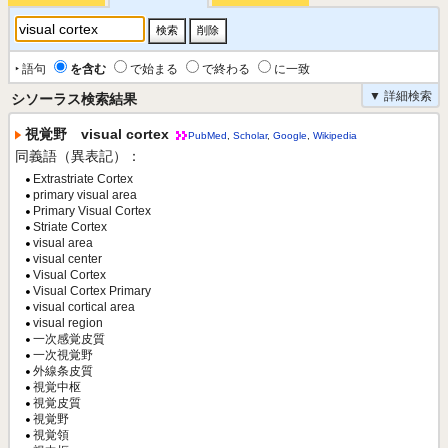
‣ 語句
を含む
で始まる
で終わる
に一致
▼ 詳細検索
シソーラス検索結果
視覚野 visual cortex
PubMed
,
Scholar
,
Google
,
Wikipedia
同義語（異表記）：
Extrastriate Cortex
primary visual area
Primary Visual Cortex
Striate Cortex
visual area
visual center
Visual Cortex
Visual Cortex Primary
visual cortical area
visual region
一次感覚皮質
一次視覚野
外線条皮質
視覚中枢
視覚皮質
視覚野
視覚領