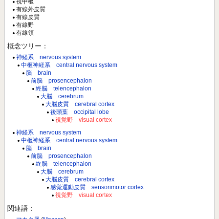
視中枢
有線外皮質
有線皮質
有線野
有線領
概念ツリー：
神経系 nervous system
中枢神経系 central nervous system
脳 brain
前脳 prosencephalon
終脳 telencephalon
大脳 cerebrum
大脳皮質 cerebral cortex
後頭葉 occipital lobe
視覚野 visual cortex
神経系 nervous system
中枢神経系 central nervous system
脳 brain
前脳 prosencephalon
終脳 telencephalon
大脳 cerebrum
大脳皮質 cerebral cortex
感覚運動皮質 sensorimotor cortex
視覚野 visual cortex
関連語：