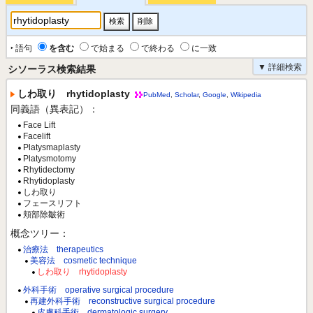
‣ 語句
を含む
で始まる
で終わる
に一致
▼ 詳細検索
シソーラス検索結果
しわ取り rhytidoplasty
PubMed
,
Scholar
,
Google
,
Wikipedia
同義語（異表記）：
Face Lift
Facelift
Platysmaplasty
Platysmotomy
Rhytidectomy
Rhytidoplasty
しわ取り
フェースリフト
頬部除皺術
概念ツリー：
治療法 therapeutics
美容法 cosmetic technique
しわ取り rhytidoplasty
外科手術 operative surgical procedure
再建外科手術 reconstructive surgical procedure
皮膚科手術 dermatologic surgery