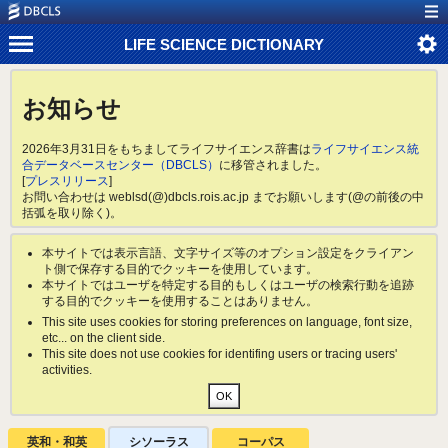
LIFE SCIENCE DICTIONARY
お知らせ
2026年3月31日をもちましてライフサイエンス辞書は
ライフサイエンス統
合データベースセンター（DBCLS）
に移管されました。
[
プレスリリース
]
お問い合わせは weblsd(@)dbcls.rois.ac.jp までお願いします(@の前後の中
括弧を取り除く)。
本サイトでは表示言語、文字サイズ等のオプション設定をクライアン
ト側で保存する目的でクッキーを使用しています。
本サイトではユーザを特定する目的もしくはユーザの検索行動を追跡
する目的でクッキーを使用することはありません。
This site uses cookies for storing preferences on language, font size,
etc... on the client side.
This site does not use cookies for identifing users or tracing users'
activities.
英和・和英
シソーラス
コーパス