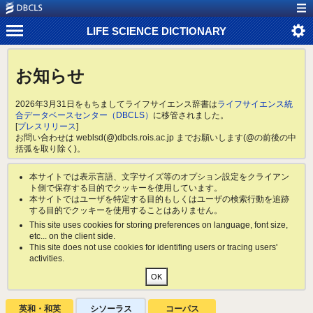
LIFE SCIENCE DICTIONARY
お知らせ
2026年3月31日をもちましてライフサイエンス辞書は
ライフサイエンス統
合データベースセンター（DBCLS）
に移管されました。
[
プレスリリース
]
お問い合わせは weblsd(@)dbcls.rois.ac.jp までお願いします(@の前後の中
括弧を取り除く)。
本サイトでは表示言語、文字サイズ等のオプション設定をクライアン
ト側で保存する目的でクッキーを使用しています。
本サイトではユーザを特定する目的もしくはユーザの検索行動を追跡
する目的でクッキーを使用することはありません。
This site uses cookies for storing preferences on language, font size,
etc... on the client side.
This site does not use cookies for identifing users or tracing users'
activities.
英和・和英
シソーラス
コーパス