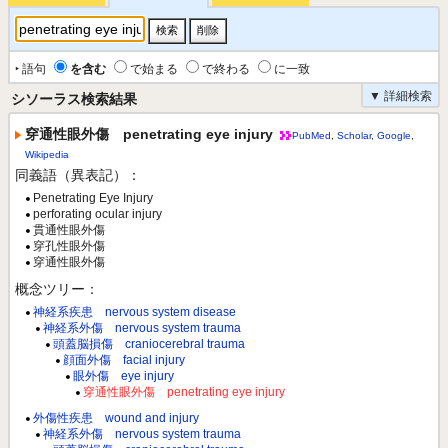
‣ 語句
を含む
で始まる
で終わる
に一致
▼ 詳細検索
シソーラス検索結果
穿通性眼外傷 penetrating eye injury
PubMed
,
Scholar
,
Google
,
Wikipedia
同義語（異表記）：
Penetrating Eye Injury
perforating ocular injury
貫通性眼外傷
穿孔性眼外傷
穿通性眼外傷
概念ツリー：
神経系疾患 nervous system disease
神経系外傷 nervous system trauma
頭蓋脳損傷 craniocerebral trauma
顔面外傷 facial injury
眼外傷 eye injury
穿通性眼外傷 penetrating eye injury
外傷性疾患 wound and injury
神経系外傷 nervous system trauma