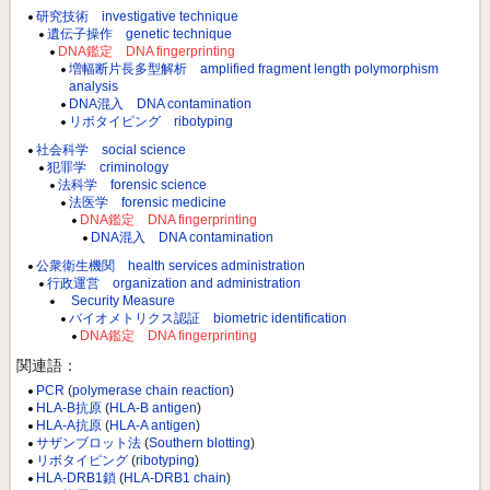
研究技術 investigative technique
遺伝子操作 genetic technique
DNA鑑定 DNA fingerprinting
増幅断片長多型解析 amplified fragment length polymorphism
analysis
DNA混入 DNA contamination
リボタイピング ribotyping
社会科学 social science
犯罪学 criminology
法科学 forensic science
法医学 forensic medicine
DNA鑑定 DNA fingerprinting
DNA混入 DNA contamination
公衆衛生機関 health services administration
行政運営 organization and administration
Security Measure
バイオメトリクス認証 biometric identification
DNA鑑定 DNA fingerprinting
関連語：
PCR
(
polymerase chain reaction
)
HLA-B抗原
(
HLA-B antigen
)
HLA-A抗原
(
HLA-A antigen
)
サザンブロット法
(
Southern blotting
)
リボタイピング
(
ribotyping
)
HLA-DRB1鎖
(
HLA-DRB1 chain
)