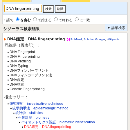
‣ 語句
を含む
で始まる
で終わる
に一致
▼ 詳細検索
シソーラス検索結果
DNA鑑定 DNA fingerprinting
PubMed
,
Scholar
,
Google
,
Wikipedia
同義語（異表記）：
DNA Fingerprint
DNA Fingerprinting
DNA Profiling
DNA Typing
DNAフィンガープリント
DNAフィンガープリント法
DNA鑑定
DNA指紋
Genetic Fingerprinting
概念ツリー：
研究技術 investigative technique
疫学的手法 epidemiologic method
統計学 statistics
生体計測 biometry
バイオメトリクス認証 biometric identification
DNA鑑定 DNA fingerprinting