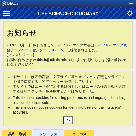
LIFE SCIENCE DICTIONARY
お知らせ
2026年3月31日をもちましてライフサイエンス辞書は
ライフサイエンス統
合データベースセンター（DBCLS）
に移管されました。
[
プレスリリース
]
お問い合わせは weblsd(@)dbcls.rois.ac.jp までお願いします(@の前後の中
括弧を取り除く)。
本サイトでは表示言語、文字サイズ等のオプション設定をクライアン
ト側で保存する目的でクッキーを使用しています。
本サイトではユーザを特定する目的もしくはユーザの検索行動を追跡
する目的でクッキーを使用することはありません。
This site uses cookies for storing preferences on language, font size,
etc... on the client side.
This site does not use cookies for identifing users or tracing users'
activities.
英和・和英
シソーラス
コーパス