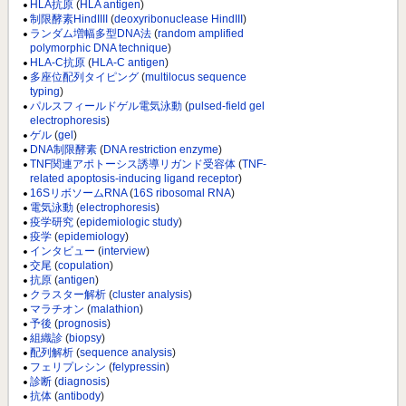
HLA抗原
(
HLA antigen
)
制限酵素HindIIII
(
deoxyribonuclease HindIII
)
ランダム増幅多型DNA法
(
random amplified
polymorphic DNA technique
)
HLA-C抗原
(
HLA-C antigen
)
多座位配列タイピング
(
multilocus sequence
typing
)
パルスフィールドゲル電気泳動
(
pulsed-field gel
electrophoresis
)
ゲル
(
gel
)
DNA制限酵素
(
DNA restriction enzyme
)
TNF関連アポトーシス誘導リガンド受容体
(
TNF-
related apoptosis-inducing ligand receptor
)
16SリボソームRNA
(
16S ribosomal RNA
)
電気泳動
(
electrophoresis
)
疫学研究
(
epidemiologic study
)
疫学
(
epidemiology
)
インタビュー
(
interview
)
交尾
(
copulation
)
抗原
(
antigen
)
クラスター解析
(
cluster analysis
)
マラチオン
(
malathion
)
予後
(
prognosis
)
組織診
(
biopsy
)
配列解析
(
sequence analysis
)
フェリプレシン
(
felypressin
)
診断
(
diagnosis
)
抗体
(
antibody
)