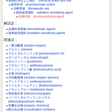
薬物作用および適応 chemical action and use
薬理作用 pharmacologic action
治療用途 therapeutic use
放射線増感剤 radiation-sensitizing agent
光感作薬 photosensitizing agent
解説語：
皮膚科用薬物
(
dermatologic agent
)
放射線増感剤
(
radiation-sensitizing agent
)
関連語：
一重項酸素
(
singlet oxygen
)
クロリン
(
chlorin
)
プロトポルフィリンIX
(
protoporphyrin IX
)
ローズベンガル
(
rose bengal
)
ポルフィリン
(
porphyrin
)
フタロシアニン
(
phthalocyanine
)
アミノレブリン酸
(
aminolevulinic acid
)
水素
(
hydrogen
)
活性酸素種
(
reactive oxygen species
)
アントラキノン
(
anthraquinone
)
トリエタノールアミン
(
triethanolamine
)
メチレンブルー
(
methylene blue
)
免疫複合体
(
immunoconjugate
)
ジヘマトポルフィリンエーテル
(
dihematoporphyrin ether
)
有機化合物
(
organic chemical
)
配位化合物
(
coordination complex
)