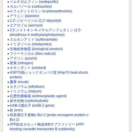
ベルテポルフィン
(
verteporfin
)
カルバゾール
(
carbazoles
)
o-フェナントロリン
(
o-phenanthroline
)
アラニン
(
alanine
)
2,2'-ジピペリジル
(
2,2'-dipyridyl
)
エアロゾル
(
aerosol
)
2,5-ジメトキシ-4-メチルアンフェタミン
(
2,5-
dimethoxy-4-methylamphetamine
)
スルホンアミド
(
sulfonamide
)
イミダゾール
(
imidazoles
)
生物由来物質
(
biological product
)
フリーラジカル
(
free radical
)
アズリン
(
azurin
)
窒素
(
nitrogen
)
オキシダント
(
oxidant
)
HSP70熱ショックタンパク質
(
Hsp70 heat-shock
protein
)
麝香
(
musk
)
エチジウム
(
ethidium
)
イリジウム
(
iridium
)
抗悪性腫瘍薬
(
antineoplastic agent
)
炭水化物
(
carbohydrate
)
erbB-2遺伝子
(
erbB-2 gene
)
鉄
(
iron
)
癌原遺伝子産物c-Bcl-2
(
proto-oncogene protein c-
Bcl-2
)
ATP結合カセット輸送体Bサブファミリー
(
ATP-
binding cassette transporter B subfamily
)