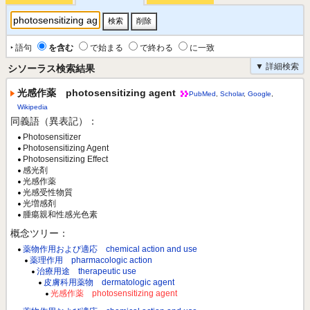
‣ 語句
を含む
で始まる
で終わる
に一致
▼ 詳細検索
シソーラス検索結果
光感作薬 photosensitizing agent
PubMed
,
Scholar
,
Google
,
Wikipedia
同義語（異表記）：
Photosensitizer
Photosensitizing Agent
Photosensitizing Effect
感光剤
光感作薬
光感受性物質
光増感剤
腫瘍親和性感光色素
概念ツリー：
薬物作用および適応 chemical action and use
薬理作用 pharmacologic action
治療用途 therapeutic use
皮膚科用薬物 dermatologic agent
光感作薬 photosensitizing agent