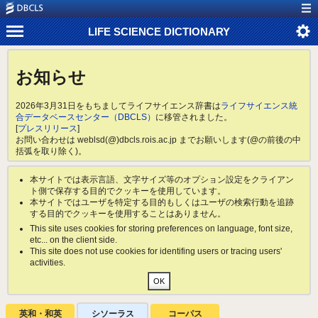
LIFE SCIENCE DICTIONARY
お知らせ
2026年3月31日をもちましてライフサイエンス辞書は
ライフサイエンス統
合データベースセンター（DBCLS）
に移管されました。
[
プレスリリース
]
お問い合わせは weblsd(@)dbcls.rois.ac.jp までお願いします(@の前後の中
括弧を取り除く)。
本サイトでは表示言語、文字サイズ等のオプション設定をクライアン
ト側で保存する目的でクッキーを使用しています。
本サイトではユーザを特定する目的もしくはユーザの検索行動を追跡
する目的でクッキーを使用することはありません。
This site uses cookies for storing preferences on language, font size,
etc... on the client side.
This site does not use cookies for identifing users or tracing users'
activities.
英和・和英
シソーラス
コーパス