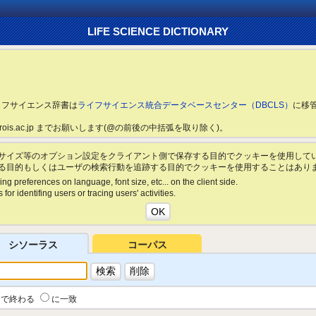
LIFE SCIENCE DICTIONARY
ライフサイエンス辞書は
ライフサイエンス統合データベースセンター（DBCLS）
に移
ls.rois.ac.jp までお願いします(@の前後の中括弧を取り除く)。
サイズ等のオプション設定をクライアント側で保存する目的でクッキーを使用して
る目的もしくはユーザの検索行動を追跡する目的でクッキーを使用することはあり
ing preferences on language, font size, etc... on the client side.
for identifing users or tracing users' activities.
シソーラス
コーパス
で終わる
に一致