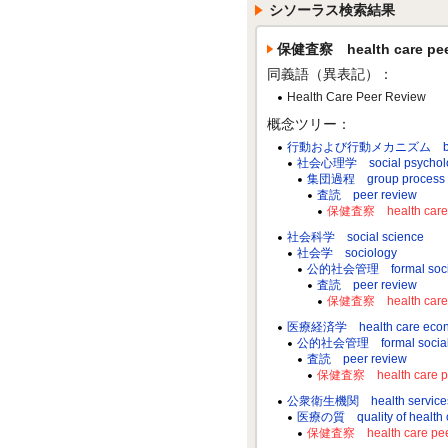
シソーラス検索結果
保健査察 health care peer
同義語（異表記）：
Health Care Peer Review
概念ツリー：
行動および行動メカニズム behavio
社会心理学 social psychol
集団過程 group process
査読 peer review
保健査察 health care p
社会科学 social science
社会学 sociology
公的社会管理 formal social
査読 peer review
保健査察 health care p
医療経済学 health care econom
公的社会管理 formal social 
査読 peer review
保健査察 health care pe
公衆衛生機関 health services a
医療の質 quality of health 
保健査察 health care peer