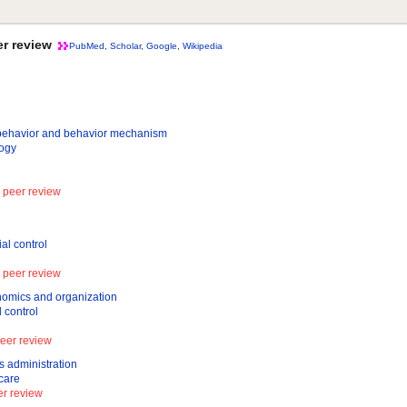
 review
PubMed
,
Scholar
,
Google
,
Wikipedia
r and behavior mechanism
ogy
eer review
 control
eer review
ics and organization
control
er review
dministration
care
 review