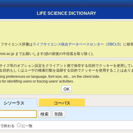
LIFE SCIENCE DICTIONARY
ライフサイエンス辞書は
ライフサイエンス統合データベースセンター（DBCLS）
に移
ls.rois.ac.jp までお願いします(@の前後の中括弧を取り除く)。
サイズ等のオプション設定をクライアント側で保存する目的でクッキーを使用して
る目的もしくはユーザの検索行動を追跡する目的でクッキーを使用することはあり
ing preferences on language, font size, etc... on the client side.
for identifing users or tracing users' activities.
シソーラス
コーパス
で終わる
に一致