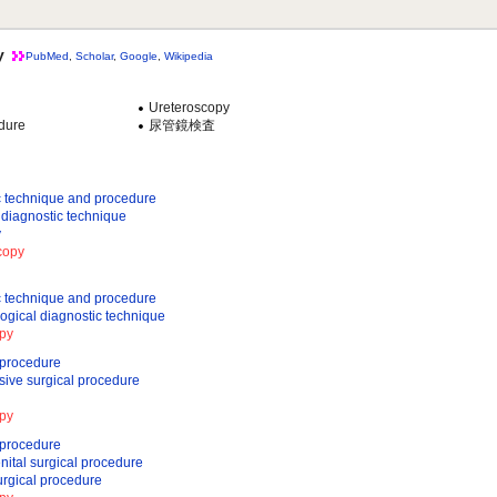
y
PubMed
,
Scholar
,
Google
,
Wikipedia
Ureteroscopy
dure
尿管鏡検査
chnique and procedure
gnostic technique
y
opy
chnique and procedure
l diagnostic technique
py
procedure
e surgical procedure
py
procedure
surgical procedure
ical procedure