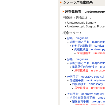
シソーラス検索結果
尿管鏡検査 ureteroscop
同義語（異表記）：
Ureteroscopic Surgery
Ureteroscopic Surgical Proce
概念ツリー：
診断 diagnosis
診断技術と手順 diagnostic te
外科的診断技術 surgical dia
内視鏡検査 endoscop
尿管鏡検査 ureterosc
診断 diagnosis
診断技術と手順 diagnostic te
泌尿器学的診断技術 urologica
尿管鏡検査 ureterosco
外科手術 operative surgical 
低侵襲手術 minimally invasiv
内視鏡検査 endoscopy
尿管鏡検査 ureterosco
外科手術 operative surgical 
泌尿生殖器外科手術 urogenital 
泌尿器科手術 urologic surg