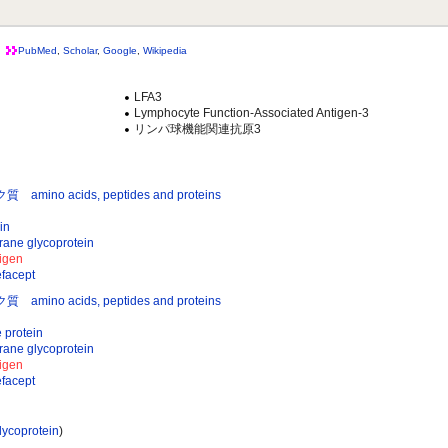
PubMed
,
Scholar
,
Google
,
Wikipedia
LFA3
Lymphocyte Function-Associated Antigen-3
リンパ球機能関連抗原3
 acids, peptides and proteins
in
 glycoprotein
igen
acept
 acids, peptides and proteins
rotein
 glycoprotein
igen
acept
ycoprotein
)