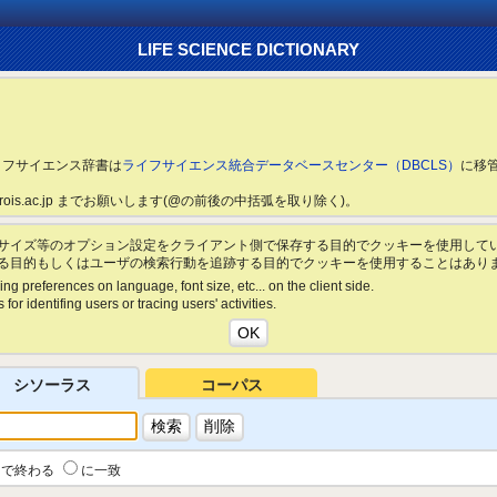
LIFE SCIENCE DICTIONARY
ライフサイエンス辞書は
ライフサイエンス統合データベースセンター（DBCLS）
に移
ls.rois.ac.jp までお願いします(@の前後の中括弧を取り除く)。
サイズ等のオプション設定をクライアント側で保存する目的でクッキーを使用して
る目的もしくはユーザの検索行動を追跡する目的でクッキーを使用することはあり
ing preferences on language, font size, etc... on the client side.
for identifing users or tracing users' activities.
シソーラス
コーパス
で終わる
に一致