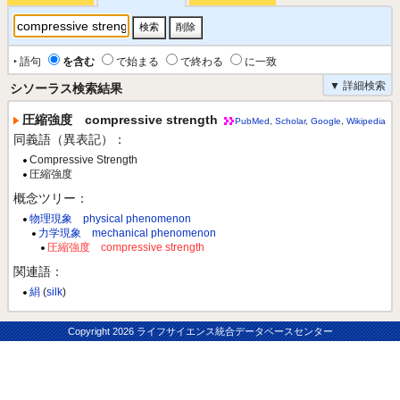
‣ 語句
を含む
で始まる
で終わる
に一致
▼ 詳細検索
シソーラス検索結果
圧縮強度 compressive strength
PubMed
,
Scholar
,
Google
,
Wikipedia
同義語（異表記）：
Compressive Strength
圧縮強度
概念ツリー：
物理現象 physical phenomenon
力学現象 mechanical phenomenon
圧縮強度 compressive strength
関連語：
絹
(
silk
)
Copyright
2026 ライフサイエンス統合データベースセンター