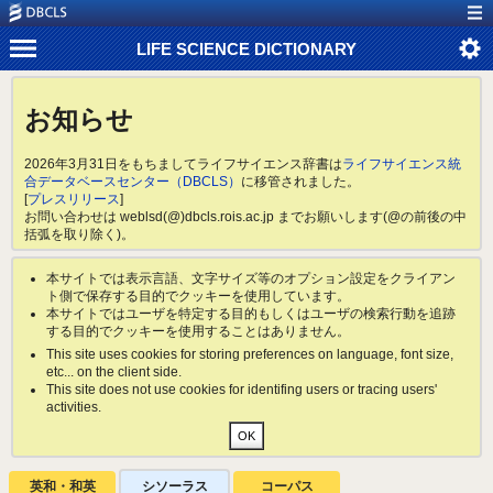
LIFE SCIENCE DICTIONARY
お知らせ
2026年3月31日をもちましてライフサイエンス辞書は
ライフサイエンス統
合データベースセンター（DBCLS）
に移管されました。
[
プレスリリース
]
お問い合わせは weblsd(@)dbcls.rois.ac.jp までお願いします(@の前後の中
括弧を取り除く)。
本サイトでは表示言語、文字サイズ等のオプション設定をクライアン
ト側で保存する目的でクッキーを使用しています。
本サイトではユーザを特定する目的もしくはユーザの検索行動を追跡
する目的でクッキーを使用することはありません。
This site uses cookies for storing preferences on language, font size,
etc... on the client side.
This site does not use cookies for identifing users or tracing users'
activities.
英和・和英
シソーラス
コーパス