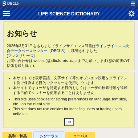
LIFE SCIENCE DICTIONARY
お知らせ
2026年3月31日をもちましてライフサイエンス辞書は
ライフサイエンス統
合データベースセンター（DBCLS）
に移管されました。
[
プレスリリース
]
お問い合わせは weblsd(@)dbcls.rois.ac.jp までお願いします(@の前後の中
括弧を取り除く)。
本サイトでは表示言語、文字サイズ等のオプション設定をクライアン
ト側で保存する目的でクッキーを使用しています。
本サイトではユーザを特定する目的もしくはユーザの検索行動を追跡
する目的でクッキーを使用することはありません。
This site uses cookies for storing preferences on language, font size,
etc... on the client side.
This site does not use cookies for identifing users or tracing users'
activities.
英和・和英
シソーラス
コーパス