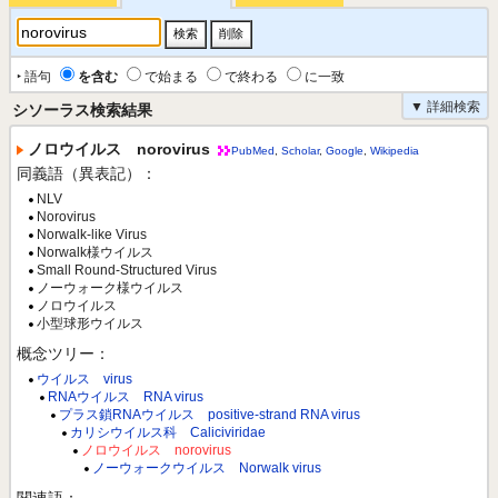
‣ 語句
を含む
で始まる
で終わる
に一致
▼ 詳細検索
シソーラス検索結果
ノロウイルス norovirus
PubMed
,
Scholar
,
Google
,
Wikipedia
同義語（異表記）：
NLV
Norovirus
Norwalk-like Virus
Norwalk様ウイルス
Small Round-Structured Virus
ノーウォーク様ウイルス
ノロウイルス
小型球形ウイルス
概念ツリー：
ウイルス virus
RNAウイルス RNA virus
プラス鎖RNAウイルス positive-strand RNA virus
カリシウイルス科 Caliciviridae
ノロウイルス norovirus
ノーウォークウイルス Norwalk virus