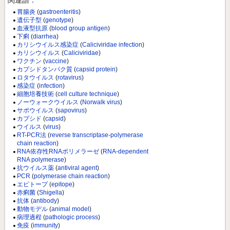
関連語：
胃腸炎
(
gastroenteritis
)
遺伝子型
(
genotype
)
血液型抗原
(
blood group antigen
)
下痢
(
diarrhea
)
カリシウイルス感染症
(
Caliciviridae infection
)
カリシウイルス
(
Caliciviridae
)
ワクチン
(
vaccine
)
カプシドタンパク質
(
capsid protein
)
ロタウイルス
(
rotavirus
)
感染症
(
infection
)
細胞培養技術
(
cell culture technique
)
ノーウォークウイルス
(
Norwalk virus
)
サポウイルス
(
sapovirus
)
カプシド
(
capsid
)
ウイルス
(
virus
)
RT-PCR法
(
reverse transcriptase-polymerase
chain reaction
)
RNA依存性RNAポリメラーゼ
(
RNA-dependent
RNA polymerase
)
抗ウイルス薬
(
antiviral agent
)
PCR
(
polymerase chain reaction
)
エピトープ
(
epitope
)
赤痢菌
(
Shigella
)
抗体
(
antibody
)
動物モデル
(
animal model
)
病理過程
(
pathologic process
)
免疫
(
immunity
)