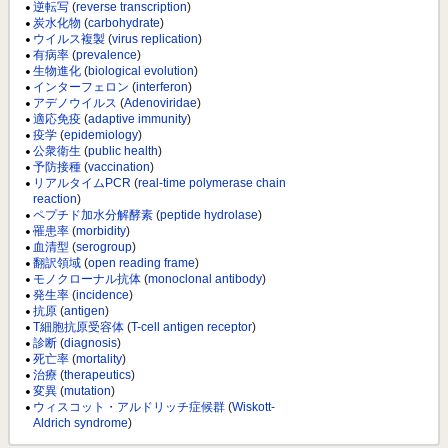
逆転写
(
reverse transcription
)
炭水化物
(
carbohydrate
)
ウイルス複製
(
virus replication
)
有病率
(
prevalence
)
生物進化
(
biological evolution
)
インターフェロン
(
interferon
)
アデノウイルス
(
Adenoviridae
)
適応免疫
(
adaptive immunity
)
疫学
(
epidemiology
)
公衆衛生
(
public health
)
予防接種
(
vaccination
)
リアルタイムPCR
(
real-time polymerase chain
reaction
)
ペプチド加水分解酵素
(
peptide hydrolase
)
罹患率
(
morbidity
)
血清型
(
serogroup
)
翻訳領域
(
open reading frame
)
モノクローナル抗体
(
monoclonal antibody
)
発生率
(
incidence
)
抗原
(
antigen
)
T細胞抗原受容体
(
T-cell antigen receptor
)
診断
(
diagnosis
)
死亡率
(
mortality
)
治療
(
therapeutics
)
変異
(
mutation
)
ウィスコット・アルドリッチ症候群
(
Wiskott-
Aldrich syndrome
)