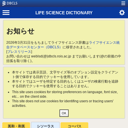
LIFE SCIENCE DICTIONARY
お知らせ
2026年3月31日をもちましてライフサイエンス辞書は
ライフサイエンス統
合データベースセンター（DBCLS）
に移管されました。
[
プレスリリース
]
お問い合わせは weblsd(@)dbcls.rois.ac.jp までお願いします(@の前後の中
括弧を取り除く)。
本サイトでは表示言語、文字サイズ等のオプション設定をクライアン
ト側で保存する目的でクッキーを使用しています。
本サイトではユーザを特定する目的もしくはユーザの検索行動を追跡
する目的でクッキーを使用することはありません。
This site uses cookies for storing preferences on language, font size,
etc... on the client side.
This site does not use cookies for identifing users or tracing users'
activities.
英和・和英
シソーラス
コーパス