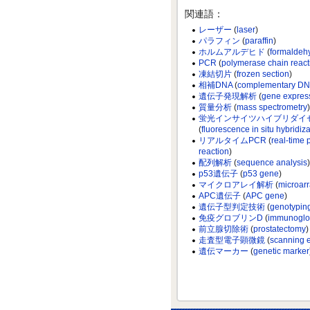
関連語：
レーザー
(
laser
)
パラフィン
(
paraffin
)
ホルムアルデヒド
(
formaldeh
PCR
(
polymerase chain react
凍結切片
(
frozen section
)
相補DNA
(
complementary D
遺伝子発現解析
(
gene express
質量分析
(
mass spectrometry
)
蛍光インサイツハイブリダイ
(
fluorescence in situ hybridiz
リアルタイムPCR
(
real-time
reaction
)
配列解析
(
sequence analysis
)
p53遺伝子
(
p53 gene
)
マイクロアレイ解析
(
microarr
APC遺伝子
(
APC gene
)
遺伝子型判定技術
(
genotypin
免疫グロブリンD
(
immunoglo
前立腺切除術
(
prostatectomy
)
走査型電子顕微鏡
(
scanning e
遺伝マーカー
(
genetic marker