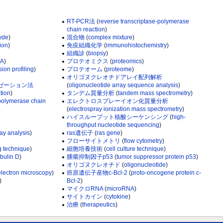
RT-PCR法
(
reverse transcriptase-polymerase
chain reaction
)
yde
)
混合物
(
complex mixture
)
ion
)
免疫組織化学
(
immunohistochemistry
)
組織診
(
biopsy
)
NA
)
プロテオミクス
(
proteomics
)
ion profiling
)
プロテオーム
(
proteome
)
オリゴヌクレオチドアレイ配列解析
ゼーション法
(
oligonucleotide array sequence analysis
)
ation
)
タンデム質量分析
(
tandem mass spectrometry
)
 polymerase chain
エレクトロスプレーイオン化質量分析
(
electrospray ionization mass spectrometry
)
ハイスループット核酸シーケンシング
(
high-
throughput nucleotide sequencing
)
ay analysis
)
ras遺伝子
(
ras gene
)
フローサイトメトリ
(
flow cytometry
)
g technique
)
細胞培養技術
(
cell culture technique
)
bulin D
)
腫瘍抑制因子p53
(
tumor suppressor protein p53
)
オリゴヌクレオチド
(
oligonucleotide
)
lectron microscopy
)
癌原遺伝子産物c-Bcl-2
(
proto-oncogene protein c-
)
Bcl-2
)
マイクロRNA
(
microRNA
)
サイトカイン
(
cytokine
)
治療
(
therapeutics
)