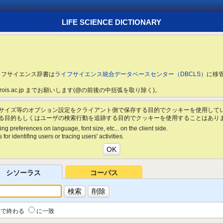
LIFE SCIENCE DICTIONARY
ライフサイエンス辞書は
ライフサイエンス統合データベースセンター（DBCLS）
に移
ls.rois.ac.jp までお願いします(@の前後の中括弧を取り除く)。
サイズ等のオプション設定をクライアント側で保存する目的でクッキーを使用して
る目的もしくはユーザの検索行動を追跡する目的でクッキーを使用することはあり
ing preferences on language, font size, etc... on the client side.
for identifing users or tracing users' activities.
シソーラス
コーパス
で終わる
に一致