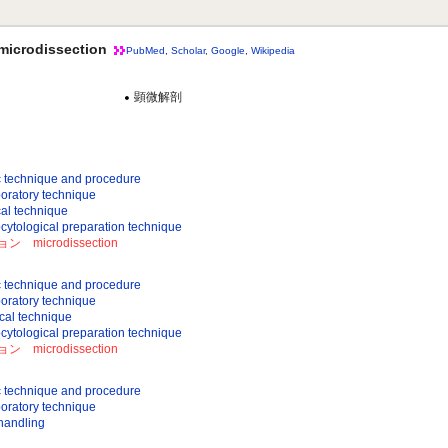
odissection
PubMed
,
Scholar
,
Google
,
Wikipedia
顕微解剖
chnique and procedure
atory technique
 technique
ogical preparation technique
icrodissection
chnique and procedure
atory technique
l technique
ogical preparation technique
icrodissection
chnique and procedure
atory technique
ndling