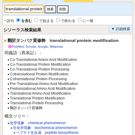
‣ 語句
を含む
で始まる
で終わる
に一致
▼ 詳細検索
シソーラス検索結果
翻訳タンパク質修飾 translational protein modification
PubMed
,
Scholar
,
Google
,
Wikipedia
同義語（異表記）：
Co-Translational Amino Acid Modification
Co-Translational Protein Modification
Co-Translational Protein Processing
Cotranslational Protein Modification
Cotranslational Protein Processing
Pre-Translational Amino Acid Modification
Pretranslational Amino Acid Modification
Translational Amino Acid Modification
Translational Protein Modification
Translational Protein Processing
翻訳タンパク質修飾
概念ツリー：
化学現象 chemical phenomenon
生化学現象 biochemical phenomenon
ペプチド生合成 peptide biosynthesis