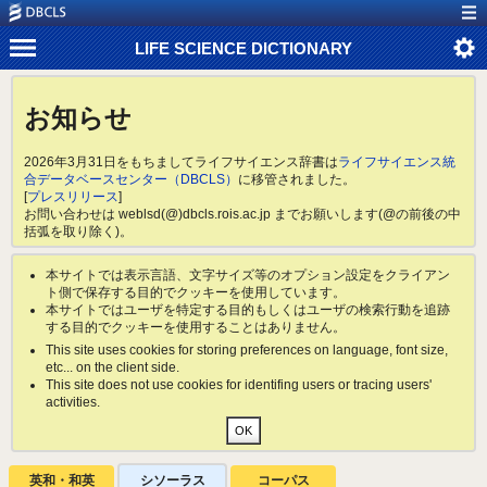
LIFE SCIENCE DICTIONARY
お知らせ
2026年3月31日をもちましてライフサイエンス辞書は
ライフサイエンス統
合データベースセンター（DBCLS）
に移管されました。
[
プレスリリース
]
お問い合わせは weblsd(@)dbcls.rois.ac.jp までお願いします(@の前後の中
括弧を取り除く)。
本サイトでは表示言語、文字サイズ等のオプション設定をクライアン
ト側で保存する目的でクッキーを使用しています。
本サイトではユーザを特定する目的もしくはユーザの検索行動を追跡
する目的でクッキーを使用することはありません。
This site uses cookies for storing preferences on language, font size,
etc... on the client side.
This site does not use cookies for identifing users or tracing users'
activities.
英和・和英
シソーラス
コーパス