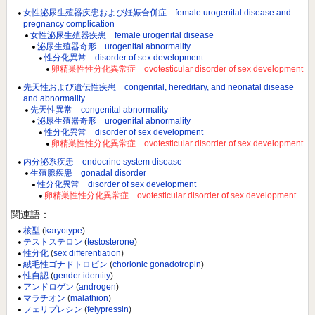
女性泌尿生殖器疾患および妊娠合併症 female urogenital disease and
pregnancy complication
女性泌尿生殖器疾患 female urogenital disease
泌尿生殖器奇形 urogenital abnormality
性分化異常 disorder of sex development
卵精巣性性分化異常症 ovotesticular disorder of sex development
先天性および遺伝性疾患 congenital, hereditary, and neonatal disease
and abnormality
先天性異常 congenital abnormality
泌尿生殖器奇形 urogenital abnormality
性分化異常 disorder of sex development
卵精巣性性分化異常症 ovotesticular disorder of sex development
内分泌系疾患 endocrine system disease
生殖腺疾患 gonadal disorder
性分化異常 disorder of sex development
卵精巣性性分化異常症 ovotesticular disorder of sex development
関連語：
核型
(
karyotype
)
テストステロン
(
testosterone
)
性分化
(
sex differentiation
)
絨毛性ゴナドトロピン
(
chorionic gonadotropin
)
性自認
(
gender identity
)
アンドロゲン
(
androgen
)
マラチオン
(
malathion
)
フェリプレシン
(
felypressin
)