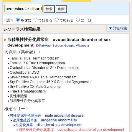
‣ 語句
を含む
で始まる
で終わる
に一致
▼ 詳細検索
シソーラス検索結果
卵精巣性性分化異常症 ovotesticular disorder of sex
development
PubMed
,
Scholar
,
Google
,
Wikipedia
同義語（異表記）：
Familial True Hermaphroditism
Familial XX True Hermaphroditism
Ovotesticular Disorder of Sex Development
Ovotesticular DSD
Sry-Positive 46,XX True Hermaphroditism
Sry-Positive Complete 46,XX Gonadal Dysgenesis
Sry-Positive XX Male Syndrome
True Hermaphroditism
真性半陰陽
卵精巣性性分化異常症
概念ツリー：
男性泌尿生殖器疾患 male urogenital disease
泌尿生殖器奇形 urogenital abnormality
性分化異常 disorder of sex development
卵精巣性性分化異常症 ovotesticular disorder of sex development