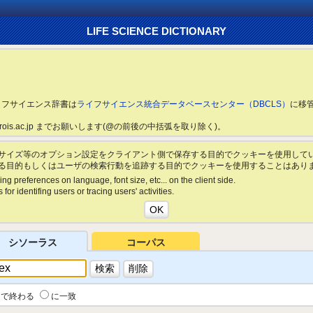
LIFE SCIENCE DICTIONARY
ライフサイエンス辞書は
ライフサイエンス統合データベースセンター（DBCLS）
に移
ls.rois.ac.jp までお願いします(@の前後の中括弧を取り除く)。
サイズ等のオプション設定をクライアント側で保存する目的でクッキーを使用して
る目的もしくはユーザの検索行動を追跡する目的でクッキーを使用することはあり
ing preferences on language, font size, etc... on the client side.
for identifing users or tracing users' activities.
シソーラス
コーパス
で終わる
に一致