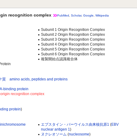
recognition complex
PubMed
,
Scholar
,
Google
,
Wikipedia
Subunit 1 Origin Recognition Complex
Subunit 2 Origin Recognition Complex
Subunit 3 Origin Recognition Complex
Subunit 4 Origin Recognition Complex
Subunit 5 Origin Recognition Complex
Subunit 6 Origin Recognition Complex
複製開始点認識複合体
Protein
 acids, peptides and proteins
ding protein
 recognition complex
ding protein
)
inichromosome
エプスタイン・バーウイルス由来核抗原1
(
EBV
nuclear antigen 1
)
ヌクレオソーム
(
nucleosome
)