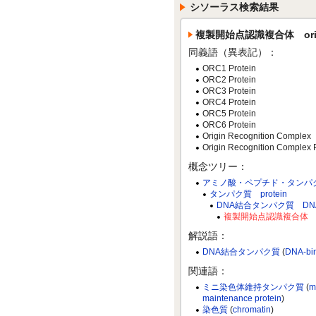
シソーラス検索結果
複製開始点認識複合体 origin 
同義語（異表記）：
ORC1 Protein
ORC2 Protein
ORC3 Protein
ORC4 Protein
ORC5 Protein
ORC6 Protein
Origin Recognition Complex
Origin Recognition Complex 
概念ツリー：
アミノ酸・ペプチド・タンパク質 amino
タンパク質 protein
DNA結合タンパク質 DNA-bin
複製開始点認識複合体 origin
解説語：
DNA結合タンパク質
(
DNA-bin
関連語：
ミニ染色体維持タンパク質
(
m
maintenance protein
)
染色質
(
chromatin
)