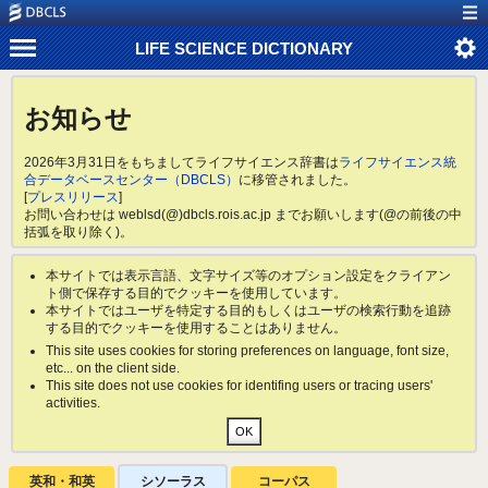
LIFE SCIENCE DICTIONARY
お知らせ
2026年3月31日をもちましてライフサイエンス辞書は
ライフサイエンス統
合データベースセンター（DBCLS）
に移管されました。
[
プレスリリース
]
お問い合わせは weblsd(@)dbcls.rois.ac.jp までお願いします(@の前後の中
括弧を取り除く)。
本サイトでは表示言語、文字サイズ等のオプション設定をクライアン
ト側で保存する目的でクッキーを使用しています。
本サイトではユーザを特定する目的もしくはユーザの検索行動を追跡
する目的でクッキーを使用することはありません。
This site uses cookies for storing preferences on language, font size,
etc... on the client side.
This site does not use cookies for identifing users or tracing users'
activities.
英和・和英
シソーラス
コーパス