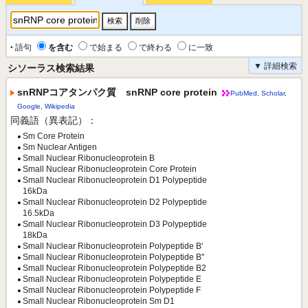
‣ 語句
を含む
で始まる
で終わる
に一致
▼ 詳細検索
シソーラス検索結果
snRNPコアタンパク質 snRNP core protein
PubMed
,
Scholar
,
Google
,
Wikipedia
同義語（異表記）：
Sm Core Protein
Sm Nuclear Antigen
Small Nuclear Ribonucleoprotein B
Small Nuclear Ribonucleoprotein Core Protein
Small Nuclear Ribonucleoprotein D1 Polypeptide
16kDa
Small Nuclear Ribonucleoprotein D2 Polypeptide
16.5kDa
Small Nuclear Ribonucleoprotein D3 Polypeptide
18kDa
Small Nuclear Ribonucleoprotein Polypeptide B'
Small Nuclear Ribonucleoprotein Polypeptide B''
Small Nuclear Ribonucleoprotein Polypeptide B2
Small Nuclear Ribonucleoprotein Polypeptide E
Small Nuclear Ribonucleoprotein Polypeptide F
Small Nuclear Ribonucleoprotein Sm D1