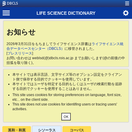
LIFE SCIENCE DICTIONARY
お知らせ
2026年3月31日をもちましてライフサイエンス辞書は
ライフサイエンス統
合データベースセンター（DBCLS）
に移管されました。
[
プレスリリース
]
お問い合わせは weblsd(@)dbcls.rois.ac.jp までお願いします(@の前後の中
括弧を取り除く)。
本サイトでは表示言語、文字サイズ等のオプション設定をクライアン
ト側で保存する目的でクッキーを使用しています。
本サイトではユーザを特定する目的もしくはユーザの検索行動を追跡
する目的でクッキーを使用することはありません。
This site uses cookies for storing preferences on language, font size,
etc... on the client side.
This site does not use cookies for identifing users or tracing users'
activities.
英和・和英
シソーラス
コーパス