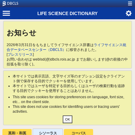
LIFE SCIENCE DICTIONARY
お知らせ
2026年3月31日をもちましてライフサイエンス辞書は
ライフサイエンス統
合データベースセンター（DBCLS）
に移管されました。
[
プレスリリース
]
お問い合わせは weblsd(@)dbcls.rois.ac.jp までお願いします(@の前後の中
括弧を取り除く)。
本サイトでは表示言語、文字サイズ等のオプション設定をクライアン
ト側で保存する目的でクッキーを使用しています。
本サイトではユーザを特定する目的もしくはユーザの検索行動を追跡
する目的でクッキーを使用することはありません。
This site uses cookies for storing preferences on language, font size,
etc... on the client side.
This site does not use cookies for identifing users or tracing users'
activities.
英和・和英
シソーラス
コーパス