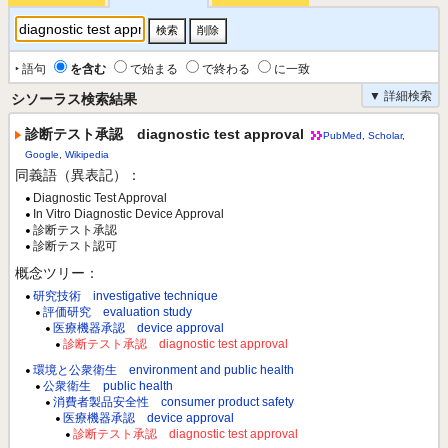
‣ 語句
を含む
で始まる
で終わる
に一致
▼ 詳細検索
シソーラス検索結果
診断テスト承認 diagnostic test approval
PubMed
,
Scholar
,
Google
,
Wikipedia
同義語（異表記）：
Diagnostic Test Approval
In Vitro Diagnostic Device Approval
診断テスト承認
診断テスト認可
概念ツリー：
研究技術 investigative technique
評価研究 evaluation study
医療機器承認 device approval
診断テスト承認 diagnostic test approval
環境と公衆衛生 environment and public health
公衆衛生 public health
消費者製品安全性 consumer product safety
医療機器承認 device approval
診断テスト承認 diagnostic test approval