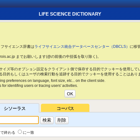
LIFE SCIENCE DICTIONARY
ライフサイエンス辞書は
ライフサイエンス統合データベースセンター（DBCLS）
に移
ls.rois.ac.jp までお願いします(@の前後の中括弧を取り除く)。
サイズ等のオプション設定をクライアント側で保存する目的でクッキーを使用して
る目的もしくはユーザの検索行動を追跡する目的でクッキーを使用することはあり
ing preferences on language, font size, etc... on the client side.
for identifing users or tracing users' activities.
シソーラス
コーパス
で終わる
に一致