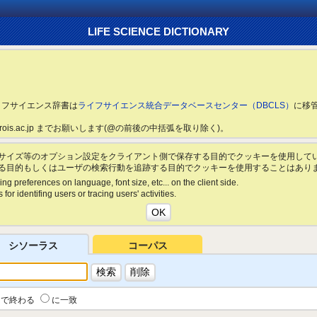
LIFE SCIENCE DICTIONARY
ライフサイエンス辞書は
ライフサイエンス統合データベースセンター（DBCLS）
に移
ls.rois.ac.jp までお願いします(@の前後の中括弧を取り除く)。
サイズ等のオプション設定をクライアント側で保存する目的でクッキーを使用して
る目的もしくはユーザの検索行動を追跡する目的でクッキーを使用することはあり
ing preferences on language, font size, etc... on the client side.
for identifing users or tracing users' activities.
シソーラス
コーパス
で終わる
に一致