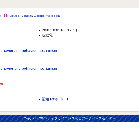
n
PubMed
,
Scholar
,
Google
,
Wikipedia
Pain Catastrophizing
破滅化
r and behavior mechanism
r and behavior mechanism
on
認知
(
cognition
)
Copyright
2026 ライフサイエンス統合データベースセンター