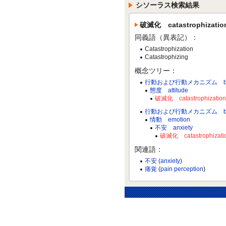
シソーラス検索結果
破滅化 catastrophizatio
同義語（異表記）：
Catastrophization
Catastrophizing
概念ツリー：
行動および行動メカニズム behavio
態度 attitude
破滅化 catastrophization
行動および行動メカニズム behavio
情動 emotion
不安 anxiety
破滅化 catastrophizati
関連語：
不安
(
anxiety
)
痛覚
(
pain perception
)