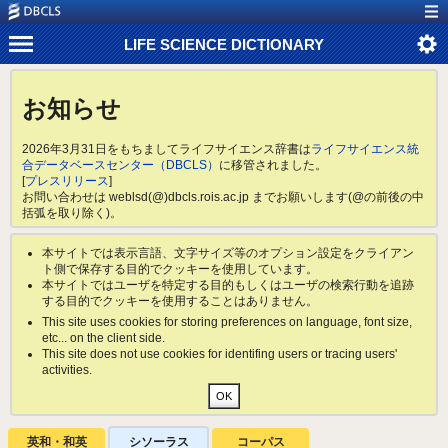
LIFE SCIENCE DICTIONARY
お知らせ
2026年3月31日をもちましてライフサイエンス辞書は
ライフサイエンス統
合データベースセンター（DBCLS）
に移管されました。
[
プレスリリース
]
お問い合わせは weblsd(@)dbcls.rois.ac.jp までお願いします(@の前後の中
括弧を取り除く)。
本サイトでは表示言語、文字サイズ等のオプション設定をクライアン
ト側で保存する目的でクッキーを使用しています。
本サイトではユーザを特定する目的もしくはユーザの検索行動を追跡
する目的でクッキーを使用することはありません。
This site uses cookies for storing preferences on language, font size,
etc... on the client side.
This site does not use cookies for identifing users or tracing users'
activities.
英和・和英
シソーラス
コーパス