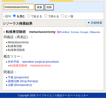
‣ 語句
を含む
で始まる
で終わる
に一致
▼ 詳細検索
シソーラス検索結果
転移巣切除術 metastasectomy
PubMed
,
Scholar
,
Google
,
Wikipedia
同義語（異表記）：
Metastasectomy
転移巣切除
転移巣切除術
概念ツリー：
外科手術 operative surgical procedure
転移巣切除術 metastasectomy
関連語：
予後
(
prognosis
)
薬物治療
(
drug therapy
)
治療
(
therapeutics
)
Copyright
2026 ライフサイエンス統合データベースセンター