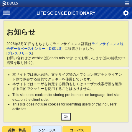
LIFE SCIENCE DICTIONARY
お知らせ
2026年3月31日をもちましてライフサイエンス辞書は
ライフサイエンス統
合データベースセンター（DBCLS）
に移管されました。
[
プレスリリース
]
お問い合わせは weblsd(@)dbcls.rois.ac.jp までお願いします(@の前後の中
括弧を取り除く)。
本サイトでは表示言語、文字サイズ等のオプション設定をクライアン
ト側で保存する目的でクッキーを使用しています。
本サイトではユーザを特定する目的もしくはユーザの検索行動を追跡
する目的でクッキーを使用することはありません。
This site uses cookies for storing preferences on language, font size,
etc... on the client side.
This site does not use cookies for identifing users or tracing users'
activities.
英和・和英
シソーラス
コーパス