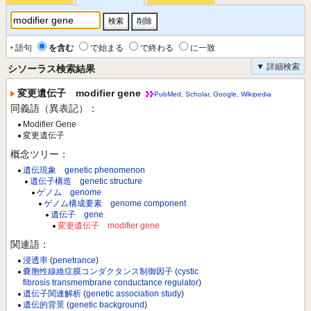
‣ 語句
を含む
で始まる
で終わる
に一致
▼ 詳細検索
シソーラス検索結果
変更遺伝子 modifier gene
PubMed
,
Scholar
,
Google
,
Wikipedia
同義語（異表記）：
Modifier Gene
変更遺伝子
概念ツリー：
遺伝現象 genetic phenomenon
遺伝子構造 genetic structure
ゲノム genome
ゲノム構成要素 genome component
遺伝子 gene
変更遺伝子 modifier gene
関連語：
浸透率
(
penetrance
)
嚢胞性線維症膜コンダクタンス制御因子
(
cystic
fibrosis transmembrane conductance regulator
)
遺伝子関連解析
(
genetic association study
)
遺伝的背景
(
genetic background
)