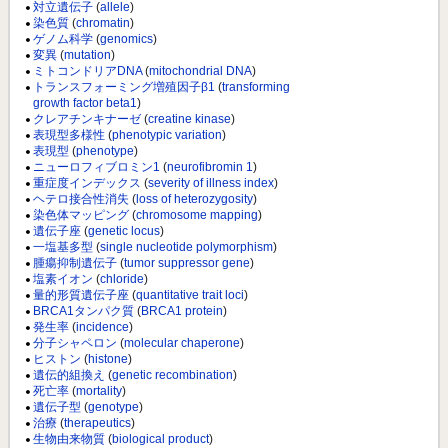
対立遺伝子
(
allele
)
染色質
(
chromatin
)
ゲノム科学
(
genomics
)
変異
(
mutation
)
ミトコンドリアDNA
(
mitochondrial DNA
)
トランスフォーミング増殖因子β1
(
transforming
growth factor beta1
)
クレアチンキナーゼ
(
creatine kinase
)
表現型多様性
(
phenotypic variation
)
表現型
(
phenotype
)
ニューロフィブロミン1
(
neurofibromin 1
)
重症度インデックス
(
severity of illness index
)
ヘテロ接合性消失
(
loss of heterozygosity
)
染色体マッピング
(
chromosome mapping
)
遺伝子座
(
genetic locus
)
一塩基多型
(
single nucleotide polymorphism
)
腫瘍抑制遺伝子
(
tumor suppressor gene
)
塩素イオン
(
chloride
)
量的形質遺伝子座
(
quantitative trait loci
)
BRCA1タンパク質
(
BRCA1 protein
)
発生率
(
incidence
)
分子シャペロン
(
molecular chaperone
)
ヒストン
(
histone
)
遺伝的組換え
(
genetic recombination
)
死亡率
(
mortality
)
遺伝子型
(
genotype
)
治療
(
therapeutics
)
生物由来物質
(
biological product
)