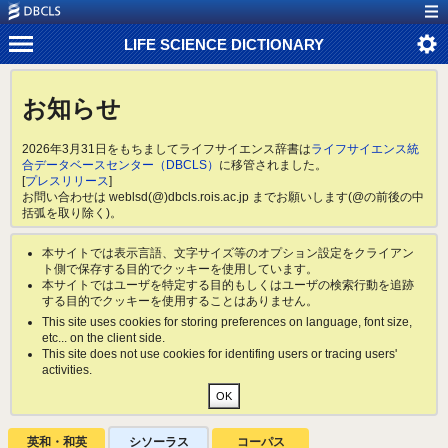
LIFE SCIENCE DICTIONARY
お知らせ
2026年3月31日をもちましてライフサイエンス辞書は
ライフサイエンス統
合データベースセンター（DBCLS）
に移管されました。
[
プレスリリース
]
お問い合わせは weblsd(@)dbcls.rois.ac.jp までお願いします(@の前後の中
括弧を取り除く)。
本サイトでは表示言語、文字サイズ等のオプション設定をクライアン
ト側で保存する目的でクッキーを使用しています。
本サイトではユーザを特定する目的もしくはユーザの検索行動を追跡
する目的でクッキーを使用することはありません。
This site uses cookies for storing preferences on language, font size,
etc... on the client side.
This site does not use cookies for identifing users or tracing users'
activities.
英和・和英
シソーラス
コーパス