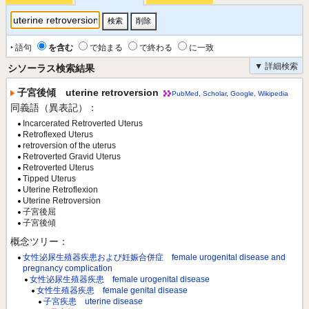
‣ 語句
を含む
で始まる
で終わる
に一致
▼ 詳細検索
シソーラス検索結果
子宮後傾 uterine retroversion
PubMed
,
Scholar
,
Google
,
Wikipedia
同義語（異表記）：
Incarcerated Retroverted Uterus
Retroflexed Uterus
retroversion of the uterus
Retroverted Gravid Uterus
Retroverted Uterus
Tipped Uterus
Uterine Retroflexion
Uterine Retroversion
子宮後屈
子宮後傾
概念ツリー：
女性泌尿生殖器疾患および妊娠合併症 female urogenital disease and
pregnancy complication
女性泌尿生殖器疾患 female urogenital disease
女性生殖器疾患 female genital disease
子宮疾患 uterine disease