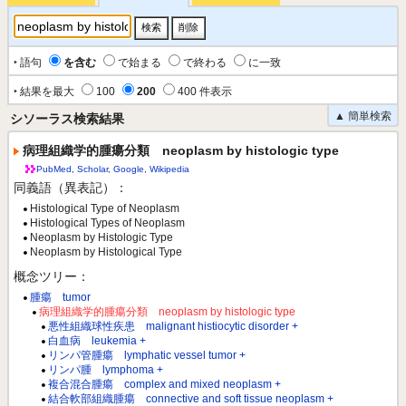
‣ 語句
を含む
で始まる
で終わる
に一致
‣ 結果を最大
100
200
400 件表示
▲ 簡単検索
シソーラス検索結果
病理組織学的腫瘍分類 neoplasm by histologic type
PubMed
,
Scholar
,
Google
,
Wikipedia
同義語（異表記）：
Histological Type of Neoplasm
Histological Types of Neoplasm
Neoplasm by Histologic Type
Neoplasm by Histological Type
概念ツリー：
腫瘍 tumor
病理組織学的腫瘍分類 neoplasm by histologic type
悪性組織球性疾患 malignant histiocytic disorder +
白血病 leukemia +
リンパ管腫瘍 lymphatic vessel tumor +
リンパ腫 lymphoma +
複合混合腫瘍 complex and mixed neoplasm +
結合軟部組織腫瘍 connective and soft tissue neoplasm +