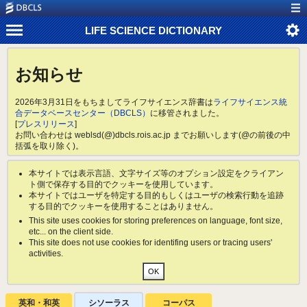
LIFE SCIENCE DICTIONARY
お知らせ
2026年3月31日をもちましてライフサイエンス辞書は
ライフサイエンス統
合データベースセンター（DBCLS）
に移管されました。
[
プレスリリース
]
お問い合わせは weblsd(@)dbcls.rois.ac.jp までお願いします(@の前後の中
括弧を取り除く)。
本サイトでは表示言語、文字サイズ等のオプション設定をクライアン
ト側で保存する目的でクッキーを使用しています。
本サイトではユーザを特定する目的もしくはユーザの検索行動を追跡
する目的でクッキーを使用することはありません。
This site uses cookies for storing preferences on language, font size,
etc... on the client side.
This site does not use cookies for identifing users or tracing users'
activities.
英和・和英
シソーラス
コーパス