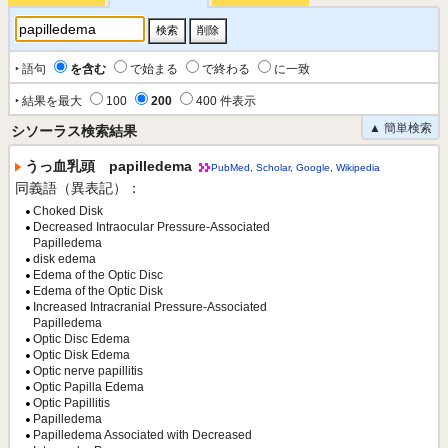
‣ 語句
を含む
で始まる
で終わる
に一致
‣ 結果を最大
100
200
400 件表示
▲ 簡単検索
シソーラス検索結果
うっ血乳頭 papilledema
PubMed
,
Scholar
,
Google
,
Wikipedia
同義語（異表記）：
Choked Disk
Decreased Intraocular Pressure-Associated
Papilledema
disk edema
Edema of the Optic Disc
Edema of the Optic Disk
Increased Intracranial Pressure-Associated
Papilledema
Optic Disc Edema
Optic Disk Edema
Optic nerve papillitis
Optic Papilla Edema
Optic Papillitis
Papilledema
Papilledema Associated with Decreased