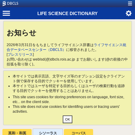
LIFE SCIENCE DICTIONARY
お知らせ
2026年3月31日をもちましてライフサイエンス辞書は
ライフサイエンス統
合データベースセンター（DBCLS）
に移管されました。
[
プレスリリース
]
お問い合わせは weblsd(@)dbcls.rois.ac.jp までお願いします(@の前後の中
括弧を取り除く)。
本サイトでは表示言語、文字サイズ等のオプション設定をクライアン
ト側で保存する目的でクッキーを使用しています。
本サイトではユーザを特定する目的もしくはユーザの検索行動を追跡
する目的でクッキーを使用することはありません。
This site uses cookies for storing preferences on language, font size,
etc... on the client side.
This site does not use cookies for identifing users or tracing users'
activities.
英和・和英
シソーラス
コーパス