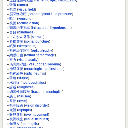
虚血性視神経症
(
ischemic optic neuropathy
)
昏睡
(
coma
)
視野
(
visual field
)
脳脊髄液圧
(
cerebrospinal fluid pressure
)
嘔吐
(
vomiting
)
視覚
(
ocular vision
)
頭蓋内圧亢進
(
intracranial hypertension
)
盲目
(
blindness
)
てんかん発作
(
seizure
)
脊椎穿刺
(
spinal puncture
)
眠気
(
sleepiness
)
視神経萎縮症
(
optic atrophy
)
網膜出血
(
retinal hemorrhage
)
視力
(
visual acuity
)
偽乳頭浮腫
(
Pseudopapilledema
)
神経症状
(
neurologic manifestation
)
視神経炎
(
optic neuritis
)
昏迷
(
stupor
)
水頭症
(
hydrocephalus
)
診断
(
diagnosis
)
細菌性髄膜炎
(
bacterial meningitis
)
悪心
(
nausea
)
発熱
(
fever
)
視覚障害
(
vision disorder
)
複視
(
diplopia
)
眼球運動
(
eye movement
)
視野検査
(
visual field test
)
髄膜炎
(
meningitis
)