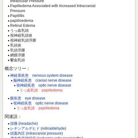
Intraocular Pressure
Papilledema Associated with Increased Intracranial
Pressure
Papillitis
papilloedema
Retinal Edema
うっ血乳頭
視神経乳頭炎
視神経乳頭浮腫
乳頭炎
乳頭浮腫
網膜浮腫
鬱血乳頭
概念ツリー：
神経系疾患 nervous system disease
脳神経疾患 cranial nerve disease
視神経疾患 optic nerve disease
うっ血乳頭 papilledema
眼疾患 eye disease
視神経疾患 optic nerve disease
うっ血乳頭 papilledema
関連語：
頭痛
(
headache
)
レチンアルデヒド
(
retinaldehyde
)
頭蓋内圧
(
intracranial pressure
)