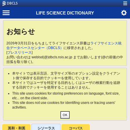
LIFE SCIENCE DICTIONARY
お知らせ
2026年3月31日をもちましてライフサイエンス辞書は
ライフサイエンス統
合データベースセンター（DBCLS）
に移管されました。
[
プレスリリース
]
お問い合わせは weblsd(@)dbcls.rois.ac.jp までお願いします(@の前後の中
括弧を取り除く)。
本サイトでは表示言語、文字サイズ等のオプション設定をクライアン
ト側で保存する目的でクッキーを使用しています。
本サイトではユーザを特定する目的もしくはユーザの検索行動を追跡
する目的でクッキーを使用することはありません。
This site uses cookies for storing preferences on language, font size,
etc... on the client side.
This site does not use cookies for identifing users or tracing users'
activities.
英和・和英
シソーラス
コーパス