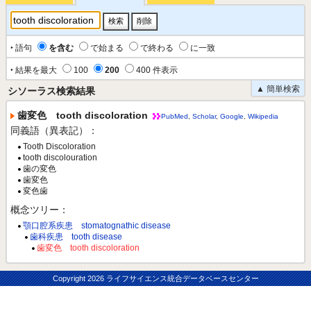
‣ 語句
を含む
で始まる
で終わる
に一致
‣ 結果を最大
100
200
400 件表示
▲ 簡単検索
シソーラス検索結果
歯変色 tooth discoloration
PubMed
,
Scholar
,
Google
,
Wikipedia
同義語（異表記）：
Tooth Discoloration
tooth discolouration
歯の変色
歯変色
変色歯
概念ツリー：
顎口腔系疾患 stomatognathic disease
歯科疾患 tooth disease
歯変色 tooth discoloration
Copyright
2026 ライフサイエンス統合データベースセンター