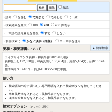
先読
‣ 語句
を含む
で始まる
で終わる
に一致
‣ 検索結果を最大
100
200
400 件表示
‣ 日本語の語尾変化を無視
する
しない
‣ 和英検索に
かな／漢字（推奨）
ローマ字を使用
▲ 簡単検索
英和・和英辞書について
ライフサイエンス英和・和英辞書 2026年3月版：
英和見出し122,038語，和英見出し136,454語，用例5,164文，音声16,144
語。
標準病名/ICD-10コードはMEDIS v5.00に準拠。
使い方
検索語句の窓に調べたい専門用語を入れて検索ボタンを押してくださ
い。
半角英数字を入れると，英和辞書になります。
漢字か全角かなを入れると，和英辞書になります。
検索オプション
（クリックで開く）