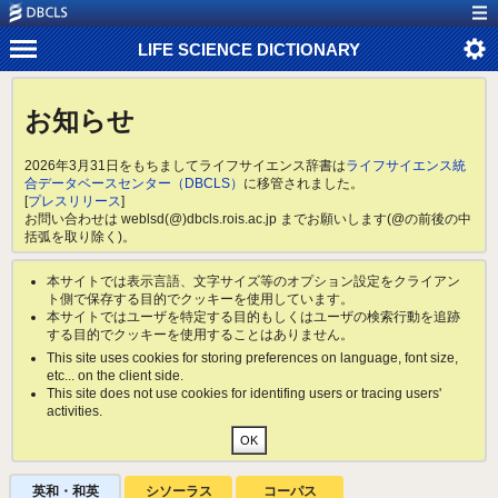
LIFE SCIENCE DICTIONARY
お知らせ
2026年3月31日をもちましてライフサイエンス辞書は
ライフサイエンス統
合データベースセンター（DBCLS）
に移管されました。
[
プレスリリース
]
お問い合わせは weblsd(@)dbcls.rois.ac.jp までお願いします(@の前後の中
括弧を取り除く)。
本サイトでは表示言語、文字サイズ等のオプション設定をクライアン
ト側で保存する目的でクッキーを使用しています。
本サイトではユーザを特定する目的もしくはユーザの検索行動を追跡
する目的でクッキーを使用することはありません。
This site uses cookies for storing preferences on language, font size,
etc... on the client side.
This site does not use cookies for identifing users or tracing users'
activities.
英和・和英
シソーラス
コーパス