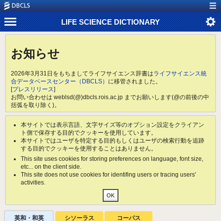
LIFE SCIENCE DICTIONARY
お知らせ
2026年3月31日をもちましてライフサイエンス辞書は
ライフサイエンス統
合データベースセンター（DBCLS）
に移管されました。
[
プレスリリース
]
お問い合わせは weblsd(@)dbcls.rois.ac.jp までお願いします(@の前後の中
括弧を取り除く)。
本サイトでは表示言語、文字サイズ等のオプション設定をクライアン
ト側で保存する目的でクッキーを使用しています。
本サイトではユーザを特定する目的もしくはユーザの検索行動を追跡
する目的でクッキーを使用することはありません。
This site uses cookies for storing preferences on language, font size,
etc... on the client side.
This site does not use cookies for identifing users or tracing users'
activities.
英和・和英
シソーラス
コーパス