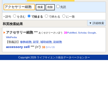
先読
‣ 語句
を含む
で始まる
で終わる
に一致
▼ 詳細検索
和英検索結果
アクセサリー細胞
***
あくせさりーさいぼう
PubMed
,
Scholar
,
Google
,
WikiPedia
【類義語】
修飾細胞
,
副室
,
補助細胞
,
副細胞
accessory cell
***
(n*)
コーパス
Copyright
2026 ライフサイエンス統合データベースセンター