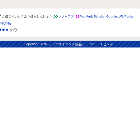
*
かぽじすいとうようほっしんしょう
シソーラス
PubMed
,
Scholar
,
Google
,
WikiPedia
ス性湿疹
tion
(n*)
Copyright
2026 ライフサイエンス統合データベースセンター