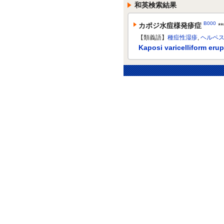
和英検索結果
B000
カポジ水痘様発疹症
**
【類義語】
種痘性湿疹
,
ヘルペ
Kaposi varicelliform erup