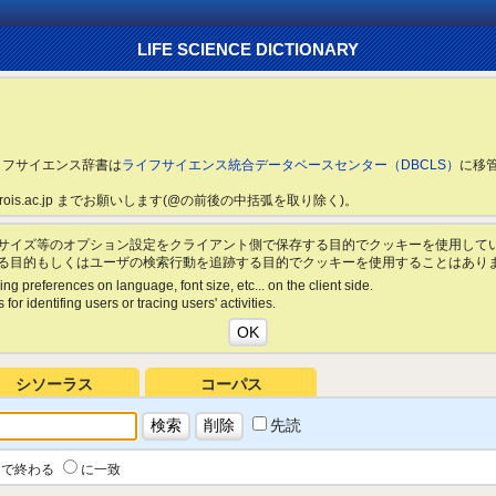
LIFE SCIENCE DICTIONARY
ライフサイエンス辞書は
ライフサイエンス統合データベースセンター（DBCLS）
に移
ls.rois.ac.jp までお願いします(@の前後の中括弧を取り除く)。
サイズ等のオプション設定をクライアント側で保存する目的でクッキーを使用して
る目的もしくはユーザの検索行動を追跡する目的でクッキーを使用することはあり
ing preferences on language, font size, etc... on the client side.
for identifing users or tracing users' activities.
シソーラス
コーパス
先読
で終わる
に一致