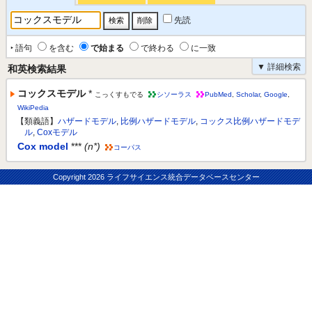
先読
‣ 語句
を含む
で始まる
で終わる
に一致
▼ 詳細検索
和英検索結果
コックスモデル
*
こっくすもでる
シソーラス
PubMed
,
Scholar
,
Google
,
WikiPedia
【類義語】
ハザードモデル
,
比例ハザードモデル
,
コックス比例ハザードモデ
ル
,
Coxモデル
Cox model
***
(n*)
コーパス
Copyright
2026 ライフサイエンス統合データベースセンター