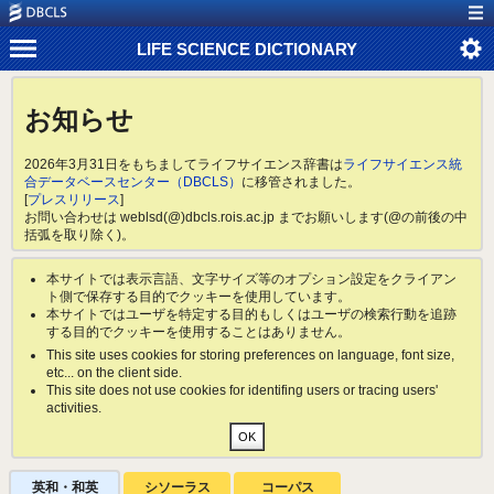
LIFE SCIENCE DICTIONARY
お知らせ
2026年3月31日をもちましてライフサイエンス辞書は
ライフサイエンス統
合データベースセンター（DBCLS）
に移管されました。
[
プレスリリース
]
お問い合わせは weblsd(@)dbcls.rois.ac.jp までお願いします(@の前後の中
括弧を取り除く)。
本サイトでは表示言語、文字サイズ等のオプション設定をクライアン
ト側で保存する目的でクッキーを使用しています。
本サイトではユーザを特定する目的もしくはユーザの検索行動を追跡
する目的でクッキーを使用することはありません。
This site uses cookies for storing preferences on language, font size,
etc... on the client side.
This site does not use cookies for identifing users or tracing users'
activities.
英和・和英
シソーラス
コーパス