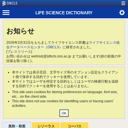
LIFE SCIENCE DICTIONARY
お知らせ
2026年3月31日をもちましてライフサイエンス辞書は
ライフサイエンス統
合データベースセンター（DBCLS）
に移管されました。
[
プレスリリース
]
お問い合わせは weblsd(@)dbcls.rois.ac.jp までお願いします(@の前後の中
括弧を取り除く)。
本サイトでは表示言語、文字サイズ等のオプション設定をクライアン
ト側で保存する目的でクッキーを使用しています。
本サイトではユーザを特定する目的もしくはユーザの検索行動を追跡
する目的でクッキーを使用することはありません。
This site uses cookies for storing preferences on language, font size,
etc... on the client side.
This site does not use cookies for identifing users or tracing users'
activities.
英和・和英
シソーラス
コーパス