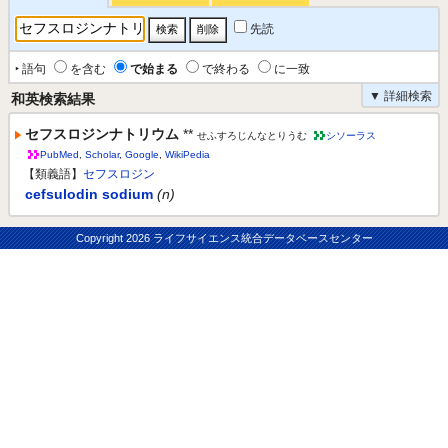
先読
‣ 語句
を含む
で始まる
で終わる
に一致
▼ 詳細検索
和英検索結果
セフスロジンナトリウム
**
せふすろじんなとりうむ
シソーラス
PubMed
,
Scholar
,
Google
,
WikiPedia
【類義語】
セフスロジン
cefsulodin sodium
(n)
Copyright
2026 ライフサイエンス統合データベースセンター