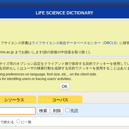
LIFE SCIENCE DICTIONARY
ライフサイエンス辞書は
ライフサイエンス統合データベースセンター（DBCLS）
に移
ls.rois.ac.jp までお願いします(@の前後の中括弧を取り除く)。
サイズ等のオプション設定をクライアント側で保存する目的でクッキーを使用して
る目的もしくはユーザの検索行動を追跡する目的でクッキーを使用することはあり
ing preferences on language, font size, etc... on the client side.
for identifing users or tracing users' activities.
シソーラス
コーパス
先読
で終わる
に一致