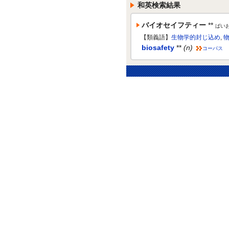
和英検索結果
バイオセイフティー
**
ばい
【類義語】
生物学的封じ込め
,
biosafety
**
(n)
コーパス