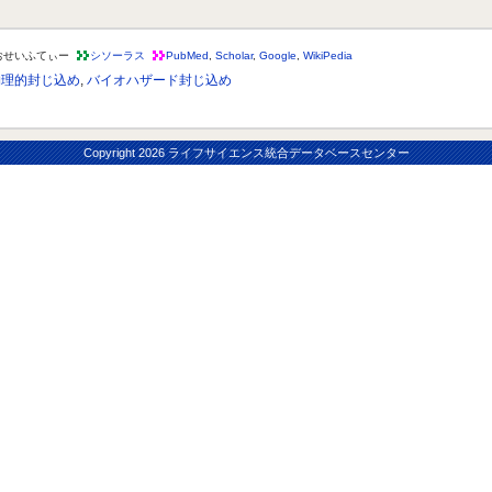
おせいふてぃー
シソーラス
PubMed
,
Scholar
,
Google
,
WikiPedia
物理的封じ込め
,
バイオハザード封じ込め
Copyright
2026 ライフサイエンス統合データベースセンター