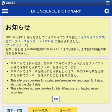
LIFE SCIENCE DICTIONARY
お知らせ
2026年3月31日をもちましてライフサイエンス辞書は
ライフサイエンス統
合データベースセンター（DBCLS）
に移管されました。
[
プレスリリース
]
お問い合わせは weblsd(@)dbcls.rois.ac.jp までお願いします(@の前後の中
括弧を取り除く)。
本サイトでは表示言語、文字サイズ等のオプション設定をクライアン
ト側で保存する目的でクッキーを使用しています。
本サイトではユーザを特定する目的もしくはユーザの検索行動を追跡
する目的でクッキーを使用することはありません。
This site uses cookies for storing preferences on language, font size,
etc... on the client side.
This site does not use cookies for identifing users or tracing users'
activities.
英和・和英
シソーラス
コーパス