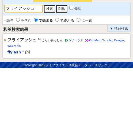
先読
‣ 語句
を含む
で始まる
で終わる
に一致
▼ 詳細検索
和英検索結果
フライアッシュ
**
ふらいあっしゅ
シソーラス
PubMed
,
Scholar
,
Google
,
WikiPedia
fly ash
*
(n)
Copyright
2026 ライフサイエンス統合データベースセンター