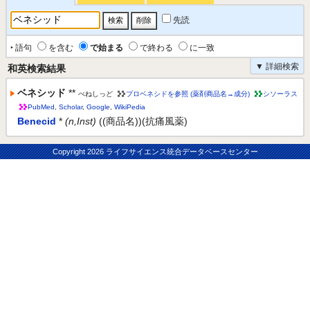
先読
‣ 語句
を含む
で始まる
で終わる
に一致
▼ 詳細検索
和英検索結果
ベネシッド
**
べねしっど
プロベネシドを参照 (薬剤商品名→成分)
シソーラス
PubMed
,
Scholar
,
Google
,
WikiPedia
Benecid
*
(n,Inst)
((商品名))(抗痛風薬)
Copyright
2026 ライフサイエンス統合データベースセンター