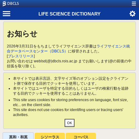
LIFE SCIENCE DICTIONARY
お知らせ
2026年3月31日をもちましてライフサイエンス辞書は
ライフサイエンス統
合データベースセンター（DBCLS）
に移管されました。
[
プレスリリース
]
お問い合わせは weblsd(@)dbcls.rois.ac.jp までお願いします(@の前後の中
括弧を取り除く)。
本サイトでは表示言語、文字サイズ等のオプション設定をクライアン
ト側で保存する目的でクッキーを使用しています。
本サイトではユーザを特定する目的もしくはユーザの検索行動を追跡
する目的でクッキーを使用することはありません。
This site uses cookies for storing preferences on language, font size,
etc... on the client side.
This site does not use cookies for identifing users or tracing users'
activities.
英和・和英
シソーラス
コーパス