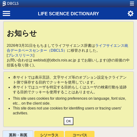
LIFE SCIENCE DICTIONARY
お知らせ
2026年3月31日をもちましてライフサイエンス辞書は
ライフサイエンス統
合データベースセンター（DBCLS）
に移管されました。
[
プレスリリース
]
お問い合わせは weblsd(@)dbcls.rois.ac.jp までお願いします(@の前後の中
括弧を取り除く)。
本サイトでは表示言語、文字サイズ等のオプション設定をクライアン
ト側で保存する目的でクッキーを使用しています。
本サイトではユーザを特定する目的もしくはユーザの検索行動を追跡
する目的でクッキーを使用することはありません。
This site uses cookies for storing preferences on language, font size,
etc... on the client side.
This site does not use cookies for identifing users or tracing users'
activities.
英和・和英
シソーラス
コーパス