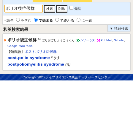
先読
‣ 語句
を含む
で始まる
で終わる
に一致
▼ 詳細検索
和英検索結果
ポリオ後症候群
**
ぽりおごしょうこうぐん
シソーラス
PubMed
,
Scholar
,
Google
,
WikiPedia
【類義語】
ポストポリオ症候群
post-polio syndrome
*
(n)
postpoliomyelitis syndrome
(n)
Copyright
2026 ライフサイエンス統合データベースセンター