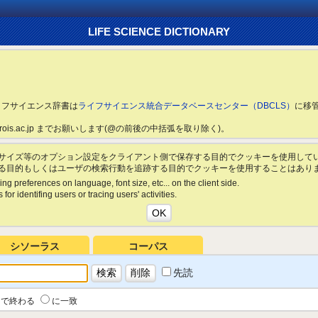
LIFE SCIENCE DICTIONARY
ライフサイエンス辞書は
ライフサイエンス統合データベースセンター（DBCLS）
に移
ls.rois.ac.jp までお願いします(@の前後の中括弧を取り除く)。
サイズ等のオプション設定をクライアント側で保存する目的でクッキーを使用して
る目的もしくはユーザの検索行動を追跡する目的でクッキーを使用することはあり
ing preferences on language, font size, etc... on the client side.
for identifing users or tracing users' activities.
シソーラス
コーパス
先読
で終わる
に一致