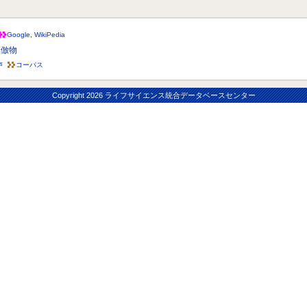
Google
,
WikiPedia
模倣物
声
コーパス
Copyright
2026 ライフサイエンス統合データベースセンター