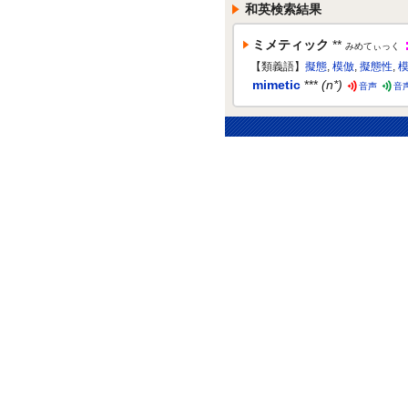
和英検索結果
ミメティック
**
みめてぃっく
【類義語】
擬態
,
模倣
,
擬態性
,
mimetic
***
(n*)
音声
音