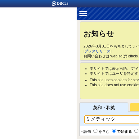
お知らせ
2026年3月31日をもちまして
[
プレスリリース
]
お問い合わせは weblsd(@)dbc
本サイトでは表示言語、文字
本サイトではユーザを特定す
This site uses cookies for stor
This site does not use cookies 
英和・和英
‣ 語句
を含む
で始まる