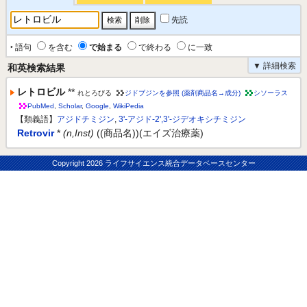
先読
‣ 語句
を含む
で始まる
で終わる
に一致
▼ 詳細検索
和英検索結果
レトロビル
**
れとろびる
ジドブジンを参照 (薬剤商品名→成分)
シソーラス
PubMed
,
Scholar
,
Google
,
WikiPedia
【類義語】
アジドチミジン
,
3'-アジド-2',3'-ジデオキシチミジン
Retrovir
*
(n,Inst)
((商品名))(エイズ治療薬)
Copyright
2026 ライフサイエンス統合データベースセンター