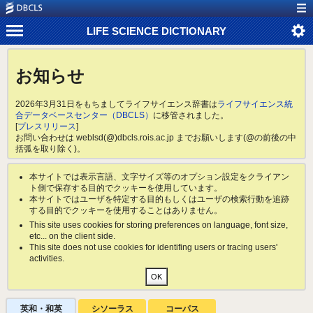
LIFE SCIENCE DICTIONARY
お知らせ
2026年3月31日をもちましてライフサイエンス辞書は
ライフサイエンス統
合データベースセンター（DBCLS）
に移管されました。
[
プレスリリース
]
お問い合わせは weblsd(@)dbcls.rois.ac.jp までお願いします(@の前後の中
括弧を取り除く)。
本サイトでは表示言語、文字サイズ等のオプション設定をクライアン
ト側で保存する目的でクッキーを使用しています。
本サイトではユーザを特定する目的もしくはユーザの検索行動を追跡
する目的でクッキーを使用することはありません。
This site uses cookies for storing preferences on language, font size,
etc... on the client side.
This site does not use cookies for identifing users or tracing users'
activities.
英和・和英
シソーラス
コーパス