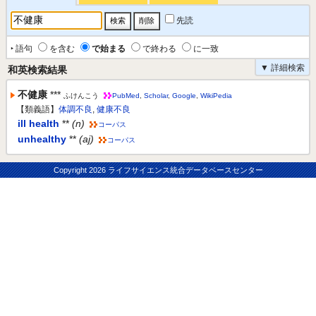
先読
‣ 語句
を含む
で始まる
で終わる
に一致
▼ 詳細検索
和英検索結果
不健康
***
ふけんこう
PubMed
,
Scholar
,
Google
,
WikiPedia
【類義語】
体調不良
,
健康不良
ill health
**
(n)
コーパス
unhealthy
**
(aj)
コーパス
Copyright
2026 ライフサイエンス統合データベースセンター