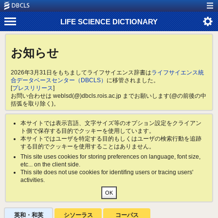
LIFE SCIENCE DICTIONARY
お知らせ
2026年3月31日をもちましてライフサイエンス辞書は
ライフサイエンス統
合データベースセンター（DBCLS）
に移管されました。
[
プレスリリース
]
お問い合わせは weblsd(@)dbcls.rois.ac.jp までお願いします(@の前後の中
括弧を取り除く)。
本サイトでは表示言語、文字サイズ等のオプション設定をクライアン
ト側で保存する目的でクッキーを使用しています。
本サイトではユーザを特定する目的もしくはユーザの検索行動を追跡
する目的でクッキーを使用することはありません。
This site uses cookies for storing preferences on language, font size,
etc... on the client side.
This site does not use cookies for identifing users or tracing users'
activities.
英和・和英
シソーラス
コーパス