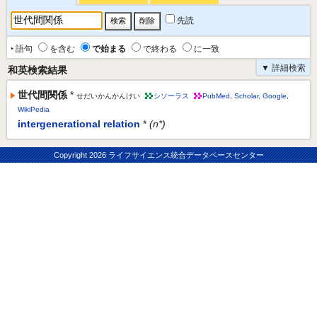
先読
‣ 語句
を含む
で始まる
で終わる
に一致
▼ 詳細検索
和英検索結果
世代間関係
*
せだいかんかんけい
シソーラス
PubMed
,
Scholar
,
Google
,
WikiPedia
intergenerational relation
*
(n*)
Copyright
2026 ライフサイエンス統合データベースセンター