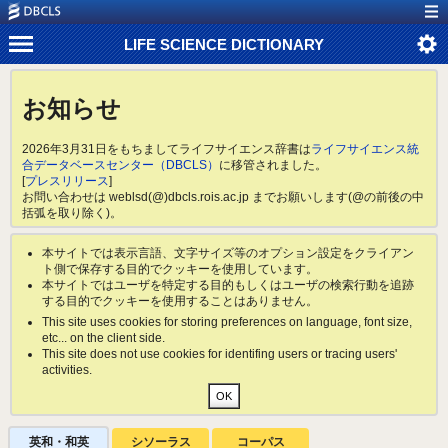
LIFE SCIENCE DICTIONARY
お知らせ
2026年3月31日をもちましてライフサイエンス辞書は
ライフサイエンス統
合データベースセンター（DBCLS）
に移管されました。
[
プレスリリース
]
お問い合わせは weblsd(@)dbcls.rois.ac.jp までお願いします(@の前後の中
括弧を取り除く)。
本サイトでは表示言語、文字サイズ等のオプション設定をクライアン
ト側で保存する目的でクッキーを使用しています。
本サイトではユーザを特定する目的もしくはユーザの検索行動を追跡
する目的でクッキーを使用することはありません。
This site uses cookies for storing preferences on language, font size,
etc... on the client side.
This site does not use cookies for identifing users or tracing users'
activities.
英和・和英
シソーラス
コーパス