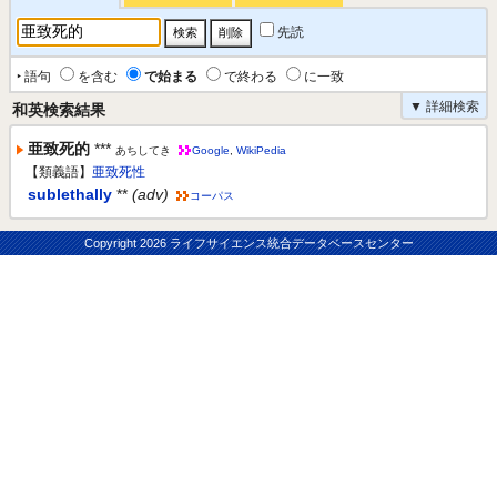
先読
‣ 語句
を含む
で始まる
で終わる
に一致
▼ 詳細検索
和英検索結果
亜致死的
***
あちしてき
Google
,
WikiPedia
【類義語】
亜致死性
sublethally
**
(adv)
コーパス
Copyright
2026 ライフサイエンス統合データベースセンター