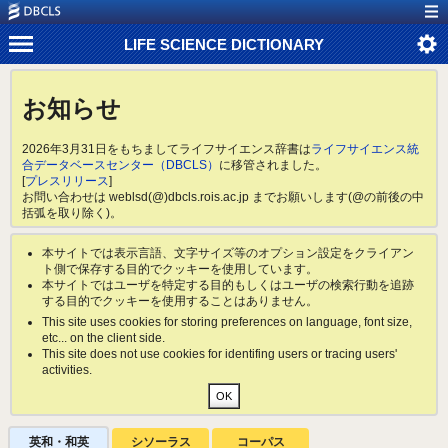
LIFE SCIENCE DICTIONARY
お知らせ
2026年3月31日をもちましてライフサイエンス辞書は
ライフサイエンス統
合データベースセンター（DBCLS）
に移管されました。
[
プレスリリース
]
お問い合わせは weblsd(@)dbcls.rois.ac.jp までお願いします(@の前後の中
括弧を取り除く)。
本サイトでは表示言語、文字サイズ等のオプション設定をクライアン
ト側で保存する目的でクッキーを使用しています。
本サイトではユーザを特定する目的もしくはユーザの検索行動を追跡
する目的でクッキーを使用することはありません。
This site uses cookies for storing preferences on language, font size,
etc... on the client side.
This site does not use cookies for identifing users or tracing users'
activities.
英和・和英
シソーラス
コーパス