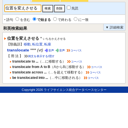
先読
‣ 語句
を含む
で始まる
で終わる
に一致
▼ 詳細検索
和英検索結果
位置を変えさせる
*
いちをかえさせる
【類義語】
移動
,
転位置
,
転座
translocate
****
(vt)
音声
音声
コーパス
【 用 法 】
例文を表示する/隠す
translocate to ...
（…に移動する）
コーパス
translocate from A to B
（AからBに移動する）
コーパス
translocate across ...
（…を超えて移動する）
コーパス
be translocated into ...
（…中に移動される）
コーパス
Copyright
2026 ライフサイエンス統合データベースセンター