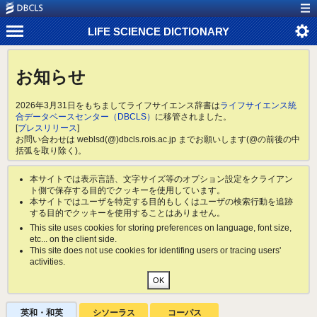
LIFE SCIENCE DICTIONARY
お知らせ
2026年3月31日をもちましてライフサイエンス辞書は
ライフサイエンス統
合データベースセンター（DBCLS）
に移管されました。
[
プレスリリース
]
お問い合わせは weblsd(@)dbcls.rois.ac.jp までお願いします(@の前後の中
括弧を取り除く)。
本サイトでは表示言語、文字サイズ等のオプション設定をクライアン
ト側で保存する目的でクッキーを使用しています。
本サイトではユーザを特定する目的もしくはユーザの検索行動を追跡
する目的でクッキーを使用することはありません。
This site uses cookies for storing preferences on language, font size,
etc... on the client side.
This site does not use cookies for identifing users or tracing users'
activities.
英和・和英
シソーラス
コーパス