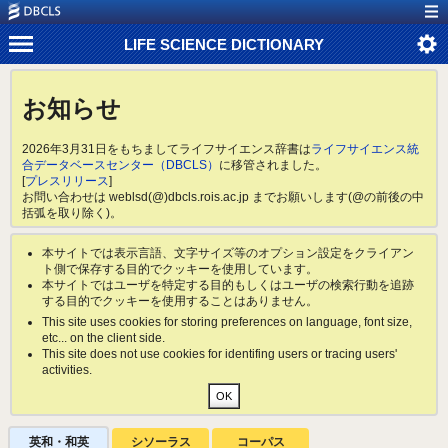
LIFE SCIENCE DICTIONARY
お知らせ
2026年3月31日をもちましてライフサイエンス辞書は
ライフサイエンス統
合データベースセンター（DBCLS）
に移管されました。
[
プレスリリース
]
お問い合わせは weblsd(@)dbcls.rois.ac.jp までお願いします(@の前後の中
括弧を取り除く)。
本サイトでは表示言語、文字サイズ等のオプション設定をクライアン
ト側で保存する目的でクッキーを使用しています。
本サイトではユーザを特定する目的もしくはユーザの検索行動を追跡
する目的でクッキーを使用することはありません。
This site uses cookies for storing preferences on language, font size,
etc... on the client side.
This site does not use cookies for identifing users or tracing users'
activities.
英和・和英
シソーラス
コーパス