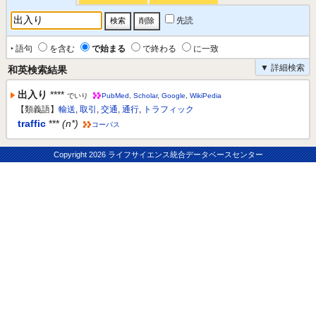
先読
‣ 語句
を含む
で始まる
で終わる
に一致
▼ 詳細検索
和英検索結果
出入り
****
でいり
PubMed
,
Scholar
,
Google
,
WikiPedia
【類義語】
輸送
,
取引
,
交通
,
通行
,
トラフィック
traffic
***
(n*)
コーパス
Copyright
2026 ライフサイエンス統合データベースセンター