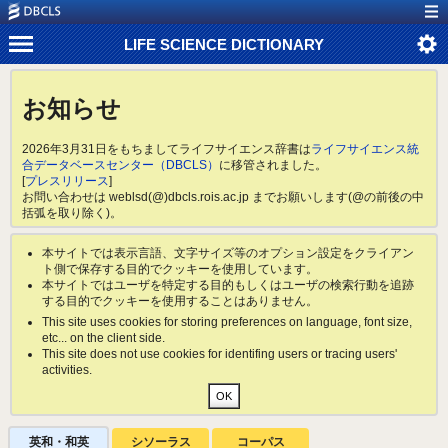
LIFE SCIENCE DICTIONARY
お知らせ
2026年3月31日をもちましてライフサイエンス辞書は
ライフサイエンス統
合データベースセンター（DBCLS）
に移管されました。
[
プレスリリース
]
お問い合わせは weblsd(@)dbcls.rois.ac.jp までお願いします(@の前後の中
括弧を取り除く)。
本サイトでは表示言語、文字サイズ等のオプション設定をクライアン
ト側で保存する目的でクッキーを使用しています。
本サイトではユーザを特定する目的もしくはユーザの検索行動を追跡
する目的でクッキーを使用することはありません。
This site uses cookies for storing preferences on language, font size,
etc... on the client side.
This site does not use cookies for identifing users or tracing users'
activities.
英和・和英
シソーラス
コーパス