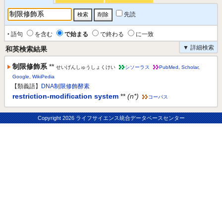
先読
‣ 語句
を含む
で始まる
で終わる
に一致
▼ 詳細検索
和英検索結果
制限修飾系
**
せいげんしゅうしょくけい
シソーラス
PubMed
,
Scholar
,
Google
,
WikiPedia
【類義語】
DNA制限修飾酵素
restriction-modification system
**
(n*)
コーパス
Copyright
2026 ライフサイエンス統合データベースセンター