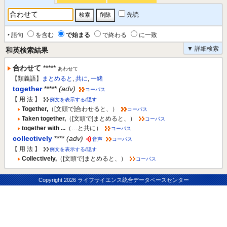
先読
‣ 語句
を含む
で始まる
で終わる
に一致
▼ 詳細検索
和英検索結果
合わせて
*****
あわせて
【類義語】
まとめると
,
共に
,
一緒
together
*****
(adv)
コーパス
【 用 法 】
例文を表示する/隠す
Together,
（[文頭で]合わせると、）
コーパス
Taken together,
（[文頭で]まとめると、）
コーパス
together with ...
（…と共に）
コーパス
collectively
****
(adv)
音声
コーパス
【 用 法 】
例文を表示する/隠す
Collectively,
（[文頭で]まとめると、）
コーパス
Copyright
2026 ライフサイエンス統合データベースセンター