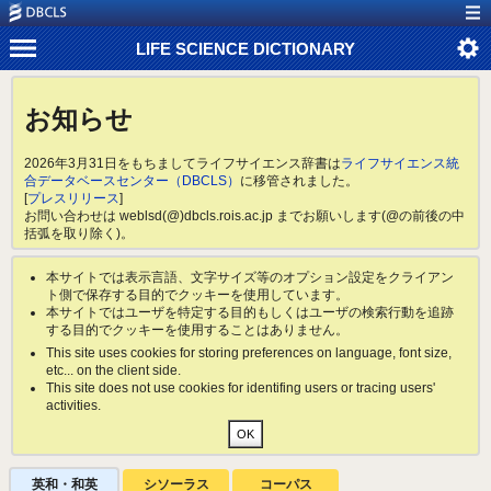
LIFE SCIENCE DICTIONARY
お知らせ
2026年3月31日をもちましてライフサイエンス辞書は
ライフサイエンス統
合データベースセンター（DBCLS）
に移管されました。
[
プレスリリース
]
お問い合わせは weblsd(@)dbcls.rois.ac.jp までお願いします(@の前後の中
括弧を取り除く)。
本サイトでは表示言語、文字サイズ等のオプション設定をクライアン
ト側で保存する目的でクッキーを使用しています。
本サイトではユーザを特定する目的もしくはユーザの検索行動を追跡
する目的でクッキーを使用することはありません。
This site uses cookies for storing preferences on language, font size,
etc... on the client side.
This site does not use cookies for identifing users or tracing users'
activities.
英和・和英
シソーラス
コーパス