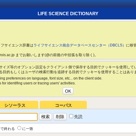
LIFE SCIENCE DICTIONARY
ライフサイエンス辞書は
ライフサイエンス統合データベースセンター（DBCLS）
に移
ls.rois.ac.jp までお願いします(@の前後の中括弧を取り除く)。
サイズ等のオプション設定をクライアント側で保存する目的でクッキーを使用して
る目的もしくはユーザの検索行動を追跡する目的でクッキーを使用することはあり
ing preferences on language, font size, etc... on the client side.
for identifing users or tracing users' activities.
シソーラス
コーパス
先読
で終わる
に一致