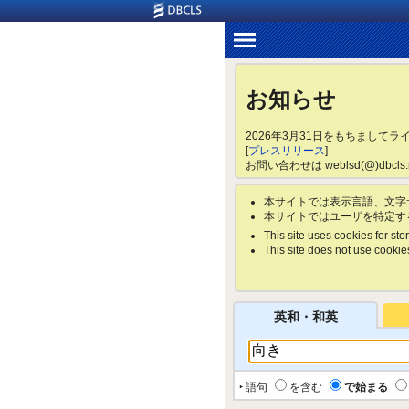
お知らせ
2026年3月31日をもちまして
[
プレスリリース
]
お問い合わせは weblsd(@)dbc
本サイトでは表示言語、文字
本サイトではユーザを特定す
This site uses cookies for stor
This site does not use cookies 
英和・和英
‣ 語句
を含む
で始まる