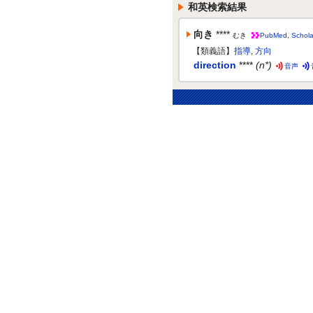
和英検索結果
向き
****
むき
PubMed
,
Schola
【類義語】
指導
,
方向
direction
****
(n*)
音声