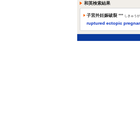
和英検索結果
子宮外妊娠破裂
***
しきゅうが
ruptured ectopic pregna