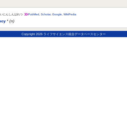
いにんしんはれつ
PubMed
,
Scholar
,
Google
,
WikiPedia
ncy
*
(n)
Copyright
2026 ライフサイエンス統合データベースセンター