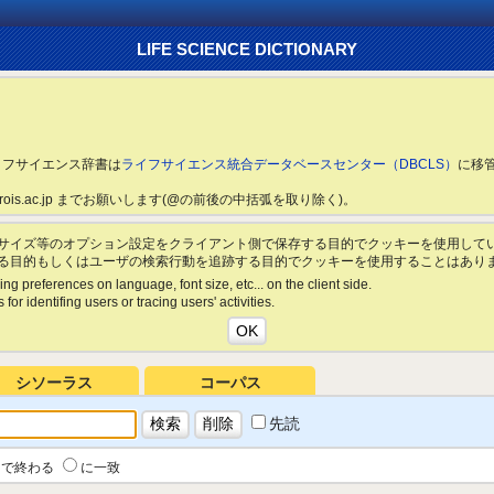
LIFE SCIENCE DICTIONARY
ライフサイエンス辞書は
ライフサイエンス統合データベースセンター（DBCLS）
に移
ls.rois.ac.jp までお願いします(@の前後の中括弧を取り除く)。
サイズ等のオプション設定をクライアント側で保存する目的でクッキーを使用して
る目的もしくはユーザの検索行動を追跡する目的でクッキーを使用することはあり
ing preferences on language, font size, etc... on the client side.
for identifing users or tracing users' activities.
シソーラス
コーパス
先読
で終わる
に一致