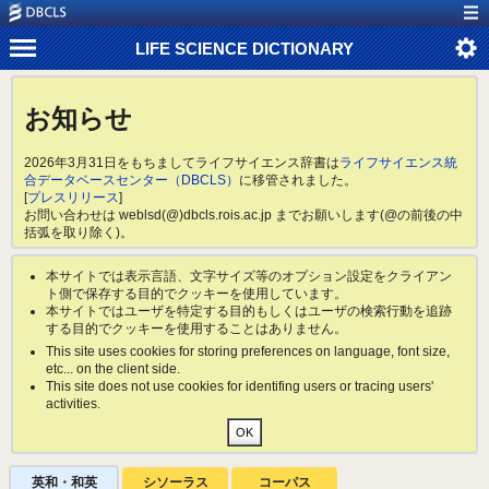
LIFE SCIENCE DICTIONARY
お知らせ
2026年3月31日をもちましてライフサイエンス辞書は
ライフサイエンス統
合データベースセンター（DBCLS）
に移管されました。
[
プレスリリース
]
お問い合わせは weblsd(@)dbcls.rois.ac.jp までお願いします(@の前後の中
括弧を取り除く)。
本サイトでは表示言語、文字サイズ等のオプション設定をクライアン
ト側で保存する目的でクッキーを使用しています。
本サイトではユーザを特定する目的もしくはユーザの検索行動を追跡
する目的でクッキーを使用することはありません。
This site uses cookies for storing preferences on language, font size,
etc... on the client side.
This site does not use cookies for identifing users or tracing users'
activities.
英和・和英
シソーラス
コーパス