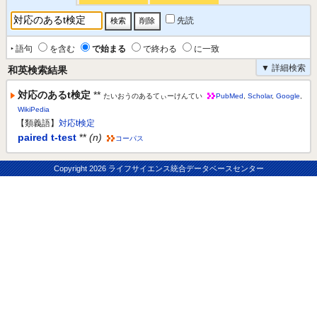
先読
‣ 語句
を含む
で始まる
で終わる
に一致
▼ 詳細検索
和英検索結果
対応のあるt検定
**
たいおうのあるてぃーけんてい
PubMed
,
Scholar
,
Google
,
WikiPedia
【類義語】
対応t検定
paired t-test
**
(n)
コーパス
Copyright
2026 ライフサイエンス統合データベースセンター